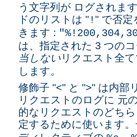
う文字列が ログされま
ドのリストは "
" で否
!
きます :
"%!200,304,3
は、指定された 3 つの
当しない
リクエスト全
します。
修飾子 "<" と ">" 
リクエストのログに 元
的なリクエストのどちら
定するために使います。