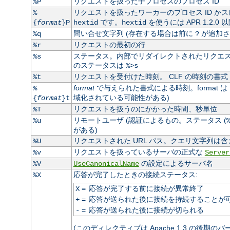
リクエストを扱った子プロセスのプロセス ID
%P
リクエストを扱ったワーカーのプロセス ID かス
%
です。
を使うには APR 1.2.0
{
format
}P
hextid
hextid
問い合せ文字列 (存在する場合は前に
が追加さ
%q
?
リクエストの最初の行
%r
ステータス。内部でリダイレクトされたリクエスト
%s
のステータスは
%>s
リクエストを受付けた時刻。 CLF の時刻の書式 
%t
format
で与えられた書式による時刻。format は
%
域化されている可能性がある)
{
format
}t
リクエストを扱うのにかかった時間、秒単位
%T
リモートユーザ (認証によるもの。ステータス (
%u
がある)
リクエストされた URL パス。クエリ文字列は含
%U
リクエストを扱っているサーバの正式な
%v
Server
の設定によるサーバ名
%V
UseCanonicalName
応答が完了したときの接続ステータス:
%X
=
応答が完了する前に接続が異常終了
X
=
応答が送られた後に接続を持続することが
+
=
応答が送られた後に接続が切られる
-
(このディレクティブは Apache 1.3 の後期の