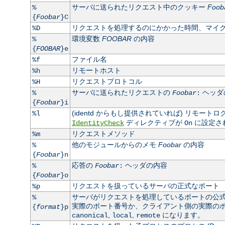
サーバに送られたリクエスト中のクッキー
Foob
%
{
Foobar
}C
リクエストを処理するのにかかった時間、マイ
%D
環境変数
FOOBAR
の内容
%
{
FOOBAR
}e
ファイル名
%f
リモートホスト
%h
リクエストプロトコル
%H
サーバに送られたリクエストの
ヘッダ
%
Foobar
:
{
Foobar
}i
(identd からもし提供されていれば) リモート
%l
ディレクティブが
に設定さ
IdentityCheck
On
リクエストメソッド
%m
他のモジュールからのメモ
Foobar
の内容
%
{
Foobar
}n
応答の
ヘッダの内容
%
Foobar
:
{
Foobar
}o
リクエストを扱っているサーバの正式なポート
%p
サーバがリクエストを処理しているポートの公
%
実際のポート番号か、クライアント側の実際のポート
{
format
}p
,
,
になります。
canonical
local
remote