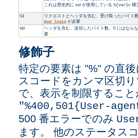
これは歴史的に ssl が使用している
構
%{
var
}c
リクエストとヘッダを含む、受け取ったバイト数。
%I
が必要
mod_logio
ヘッダを含む、送信したバイト数。0 にはなら
%O
要
修飾子
特定の要素は "%" の直後
スコードをカンマ区切り
で、表示を制限すること
"%400,501{User-agen
500 番エラーでのみ
Use
ます。 他のステータス