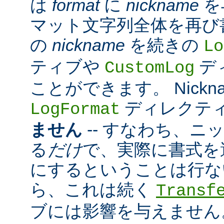
は
format
に
nickname
を
マット文字列全体を再び
の
nickname
を続きの
Lo
ティブや
デ
CustomLog
ことができます。 Nickn
ディレクテ
LogFormat
ません
-- すなわち、ニ
る
だけ
で、実際に書式を
にするということは行な
ら、これは続く
Transf
ブには影響を与えません