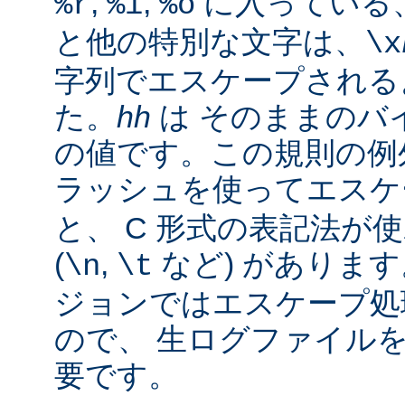
,
,
に入っている
%r
%i
%o
と他の特別な文字は、
\x
字列でエスケープされる
た。
hh
は そのままのバイ
の値です。この規則の例
ラッシュを使ってエス
と、 C 形式の表記法が
(
,
など) があります。
\n
\t
ジョンではエスケープ処
ので、 生ログファイル
要です。