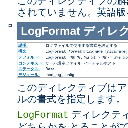
このディレクティブの解
されていません。英語版
LogFormat
ディレ
説明:
ログファイルで使用する書式を設定する
構文:
LogFormat
format
|
nickname
[
nickname
]
デフォルト:
LogFormat "%h %l %u %t \"%r\" %>s %b
コンテキスト:
サーバ設定ファイル, バーチャルホスト
ステータス:
Base
モジュール:
mod_log_config
このディレクティブはア
ルの書式を指定します。
ディレクテ
LogFormat
どちらかを とることが