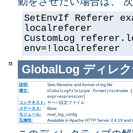
動をさせたい場合は、 次
SetEnvIf Referer ex
localreferer
CustomLog referer.l
env=!localreferer
GlobalLog
ディレク
説明:
Sets filename and format of log file
構文:
GlobalLog
file
|
pipe
format
|
nickname
[
expr=
expression
]
コンテキスト:
サーバ設定ファイル
ステータス:
Base
モジュール:
mod_log_config
互換性:
Available in Apache HTTP Server 2.4.19 and l