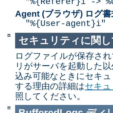
"%{Referer}i -> %
Agent (ブラウザ) ログ
"%{User-agent}i"
セキュリティに関し
ログファイルが保存され
リがサーバを起動した以
込み可能なときにセキュ
する理由の詳細は
セキュ
照してください。
BufferedLogs
ディ