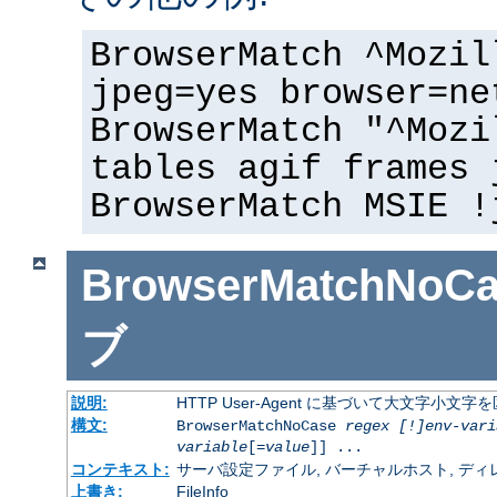
BrowserMatch ^Mozil
jpeg=yes browser=ne
BrowserMatch "^Mozi
tables agif frames 
BrowserMatch MSIE !
BrowserMatchNoCa
ブ
説明:
HTTP User-Agent に基づいて大文字小
構文:
BrowserMatchNoCase
regex [!]env-vari
variable
[=
value
]] ...
コンテキスト:
サーバ設定ファイル, バーチャルホスト, ディレクトリ
上書き:
FileInfo