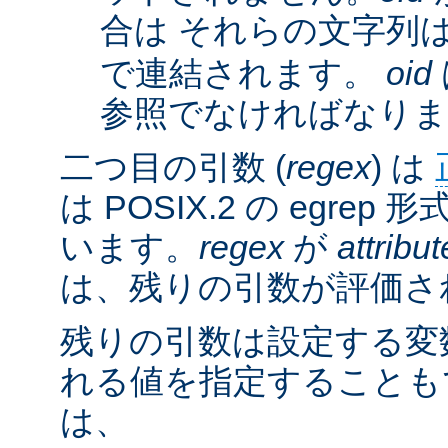
合は それらの文字列
で連結されます。
oid
参照でなければなりま
二つ目の引数 (
regex
) は
は POSIX.2 の egre
います。
regex
が
attribut
は、残りの引数が評価さ
残りの引数は設定する変
れる値を指定することも
は、