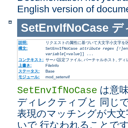
English version of docum
SetEnvIfNoCase
デ
説明:
リクエストの属性に基づいて大文字小文字を
構文:
SetEnvIfNoCase
attribute regex [!]en
variable
[=
value
]] ...
コンテキスト:
サーバ設定ファイル, バーチャルホスト, ディレクトリ
上書き:
FileInfo
ステータス:
Base
モジュール:
mod_setenvif
は意
SetEnvIfNoCase
ディレクティブと 同じ
表現のマッチングが大文
いで 行なわれることです