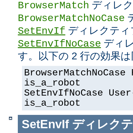
ディレク
BrowserMatch
BrowserMatchNoCase
ディレクティ
SetEnvIf
ディレ
SetEnvIfNoCase
す。以下の 2 行の効果は
BrowserMatchNoCase 
is_a_robot
SetEnvIfNoCase User
is_a_robot
SetEnvIf
ディレクテ