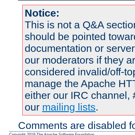
Notice:
This is not a Q&A sect
should be pointed towar
documentation or serve
our moderators if they a
considered invalid/off-t
manage the Apache HTTP
either our IRC channel, 
our
mailing lists
.
Comments are disabled fo
Copyright 2019 The Apache Software Foundation.