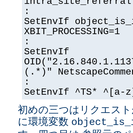
intra_site_referral
:
SetEnvIf object_is_
XBIT_PROCESSING=1
:
SetEnvIf
OID("2.16.840.1.113
(.*)" NetscapeComme
:
SetEnvIf ^TS* ^[a-z
初めの三つはリクエスト
に環境変数
object_is_