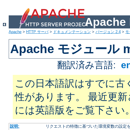
Apach
Apache
>
HTTP サーバ
>
ドキュメンテーション
>
バージョン 2.4
>
モ
Apache モジュール mo
翻訳済み言語:
e
この日本語訳はすでに古
性があります。 最近更
には英語版をご覧下さい
説明:
リクエストの特徴に基づいた環境変数の設定