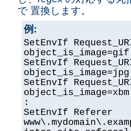
で 置換します。
例:
SetEnvIf Request_UR
object_is_image=gif
SetEnvIf Request_UR
object_is_image=jpg
SetEnvIf Request_UR
object_is_image=xbm
:
SetEnvIf Referer
www\.mydomain\.exam