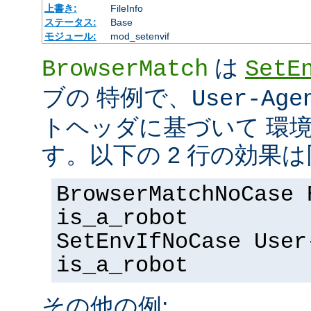
上書き:
FileInfo
ステータス:
Base
モジュール:
mod_setenvif
は
BrowserMatch
SetE
ブの 特例で、
User-Age
トヘッダに基づいて 環
す。以下の 2 行の効果
BrowserMatchNoCase 
is_a_robot
SetEnvIfNoCase User
is_a_robot
その他の例: