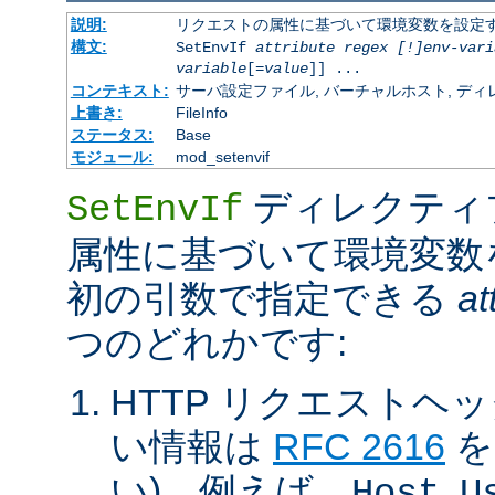
説明:
リクエストの属性に基づいて環境変数を設定
構文:
SetEnvIf
attribute regex [!]env-vari
variable
[=
value
]] ...
コンテキスト:
サーバ設定ファイル, バーチャルホスト, ディレクトリ
上書き:
FileInfo
ステータス:
Base
モジュール:
mod_setenvif
ディレクティ
SetEnvIf
属性に基づいて環境変数
初の引数で指定できる
at
つのどれかです:
HTTP リクエストヘ
い情報は
RFC 2616
を
い)。例えば、
,
Host
U