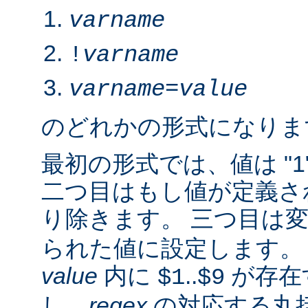
varname
!
varname
varname
=
value
のどれかの形式になりま
最初の形式では、値は "1
二つ目はもし値が定義さ
り除きます。 三つ目は
られた値に設定します。 2.
value
内に
..
が存在
$1
$9
し、
regex
の対応する丸