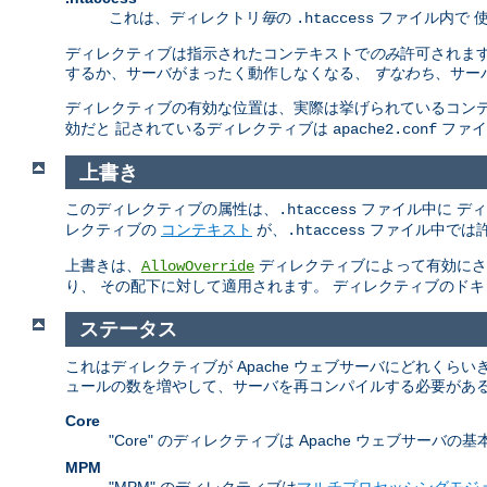
これは、ディレクトリ
毎
の
ファイル内で 
.htaccess
ディレクティブは指示されたコンテキストで
のみ
許可されま
するか、サーバがまったく動作しなくなる、
すなわち
、サー
ディレクティブの有効な位置は、実際は挙げられているコンテキストの
効だと 記されているディレクティブは
ファ
apache2.conf
上書き
このディレクティブの属性は、
ファイル中に デ
.htaccess
レクティブの
コンテキスト
が、
ファイル中では許
.htaccess
上書きは、
ディレクティブによって有効にされ
AllowOverride
り、 その配下に対して適用されます。 ディレクティブのド
ステータス
これはディレクティブが Apache ウェブサーバにどれく
ュールの数を増やして、サーバを再コンパイルする必要がある
Core
"Core" のディレクティブは Apache ウェブサ
MPM
"MPM" のディレクティブは
マルチプロセッシングモジ