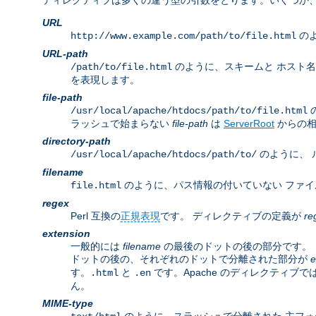
ディレクティブは多くの違う型の引数をとります。いくつか、
URL
のよ
http://www.example.com/path/to/file.html
URL-path
のように、スキームと ホスト
/path/to/file.html
を表現します。
file-path
/usr/local/apache/htdocs/path/to/file.html
ラッシュで始まらない
file-path
は
ServerRoot
からの相
directory-path
のように、 
/usr/local/apache/htdocs/path/to/
filename
のように、パス情報の付いていない ファイ
file.html
regex
Perl 互換の
正規表現
です。 ディレクティブの定義が
re
extension
一般的には
filename
の最後のドットの後の部分です。 し
ドットの後の、それぞれのドットで分離された部分が
e
す。
と
です。Apache のディレクティブで
.html
.en
ん。
MIME-type