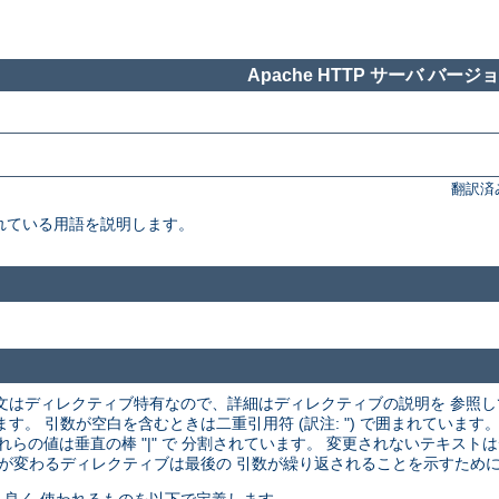
Apache HTTP サーバ バージョン
翻訳済
れている用語を説明します。
文はディレクティブ特有なので、詳細はディレクティブの説明を 参照
 引数が空白を含むときは二重引用符 (訳注: ") で囲まれています。
それらの値は垂直の棒 "|" で 分割されています。 変更されないテキス
が変わるディレクティブは最後の 引数が繰り返されることを示すために ".