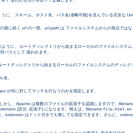
良く 使われるものを以下で定義します。
うに、 スキーム、ホスト名、パス名(省略可能)を含んでいる完全な Uniform R
名の後に続く
url
の一部。
url-path
は ファイルシステムからの視点ではな
のように、 ルートディレクトリから始まるローカルのファイルシステム
対パスとして 扱われます。
ルートディレクトリから始まるローカルのファイルシステムのディレク
ル名。
gex
が何に対してマッチを行なうのかを指定します。
かし、Apache は複数のファイルの拡張子を認識しますので、
filenam
xtension
(訳注: 拡張子) になります。例えば、
filename
file.html.en
は、
extension
はドット付きでも無しでも指定できます。さらに、
extens