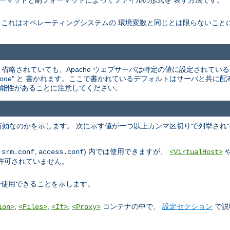
ーマットと副フォーマットによってファイルの形式を 表す方法です。
。これはオペレーティングシステムの 環境変数と同じとは限らないこと
省略されていても、Apache ウェブサーバは特定の値に設定されている
one
" と 書かれます。ここで書かれているデフォルトはサーバと共に配
違う可能性があることに注意してください。
効なのかを示します。 次に示す値が一つ以上カンマ区切りで列挙され
,
,
) 内では使用できますが、
srm.conf
access.conf
<VirtualHost>
許可されていません。
使用できることを示します。
,
,
,
コンテナの中で、
設定セクション
で説
ion>
<Files>
<If>
<Proxy>