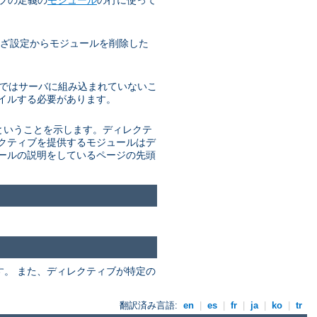
ざわざ設定からモジュールを削除した
 通常ではサーバに組み込まれていないこ
パイルする必要があります。
があるということを示します。ディレクテ
レクティブを提供するモジュールはデ
ュールの説明をしているページの先頭
ます。 また、ディレクティブが特定の
翻訳済み言語:
en
|
es
|
fr
|
ja
|
ko
|
tr