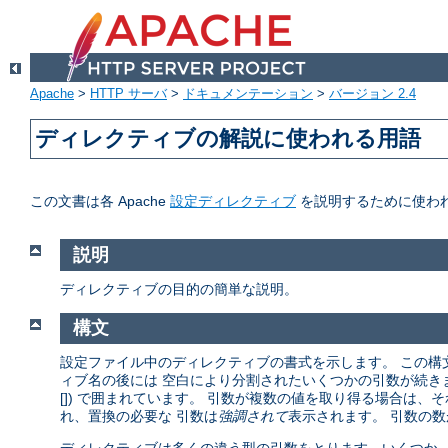
Apache
>
HTTP サーバ
>
ドキュメンテーション
>
バージョン 2.4
ディレクティブの解説に使われる用語
この文書は各 Apache
設定ディレクティブ
を説明するために使わ
説明
ディレクティブの目的の簡単な説明。
構文
設定ファイル中のディレクティブの書式を示します。 この構
ィブ名の後には 空白により分割されたいくつかの引数が続きます。
[]) で囲まれています。 引数が複数の値を取り得る場合は、
れ、置換の必要な 引数は
強調されて
表示されます。 引数の数