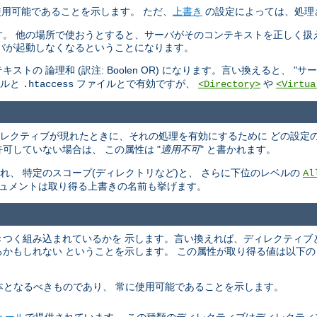
使用可能であることを示します。 ただ、
上書き
の設定によっては、処理
す。 他の場所で使おうとすると、サーバがそのコンテキストを正しく扱
バが起動しなくなるということになります。
 論理和 (訳注: Boolen OR) になります。言い換えると、 "
サー
イルと
ファイルとで有効ですが、
や
.htaccess
<Directory>
<Virtua
ィレクティブが現れたときに、それの処理を有効にするために どの設定
可していない場合は、 この属性は "
適用不可
" と書かれます。
、 特定のスコープ(ディレクトリなど)と、 さらに下位のレベルの
Al
キュメントは取り得る上書きの名前も挙げます。
らいきつく組み込まれているかを 示します。言い換えれば、ディレクティブ
かもしれない ということを示します。 この属性が取り得る値は以下の
ーバの基本となるべきものであり、 常に使用可能であることを示します。
ュール
で提供されています。 この種類のディレクティブはディレクティ