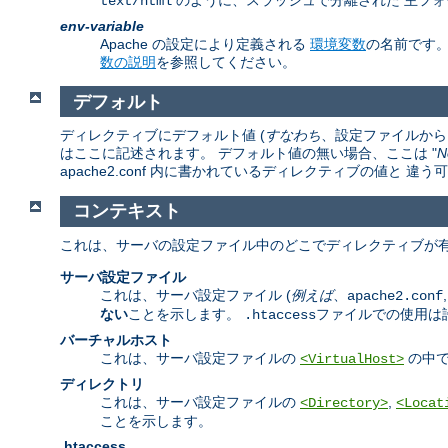
のように、スラッシュで分離された 主フォ
text/html
env-variable
Apache の設定により定義される
環境変数
の名前です
数の説明
を参照してください。
デフォルト
ディレクティブにデフォルト値 (
すなわち
、設定ファイルから 
はここに記述されます。 デフォルト値の無い場合、ここは "
N
apache2.conf 内に書かれているディレクティブの値と 
コンテキスト
これは、サーバの設定ファイル中のどこでディレクティブが有
サーバ設定ファイル
これは、サーバ設定ファイル (
例えば
、
apache2.conf
ない
ことを示します。
ファイルでの使用は
.htaccess
バーチャルホスト
これは、サーバ設定ファイルの
の中で
<VirtualHost>
ディレクトリ
これは、サーバ設定ファイルの
,
<Directory>
<Locat
ことを示します。
.htaccess