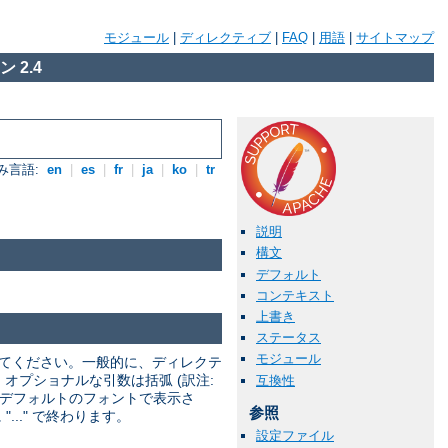
モジュール
|
ディレクティブ
|
FAQ
|
用語
|
サイトマップ
 2.4
み言語:
en
|
es
|
fr
|
ja
|
ko
|
tr
説明
構文
デフォルト
コンテキスト
上書き
ステータス
モジュール
してください。一般的に、ディレクテ
 オプショナルな引数は括弧 (訳注:
互換性
トはデフォルトのフォントで表示さ
参照
.." で終わります。
設定ファイル