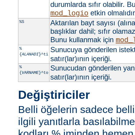
durumlarda sıfır olabilir. 
etkin olmalıdır
mod_logio
Aktarılan bayt sayısı (alına
%S
başlıklar dahil; sıfır olama
Bunu kullanmak için
mod_
Sunucuya gönderilen istek
%
{
ALANADI
}^ti
satır(lar)ının içeriği.
Sunucudan gönderilen yan
%
{
VARNAME
}^to
satır(lar)ının içeriği.
Değiştiriciler
Belli öğelerin sadece bell
ilgili yanıtlarla basılabil
kodları % iminden hemen s