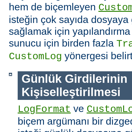
hem de biçemleyen
Custo
isteğin çok sayıda dosyaya
sağlamak için yapılandırma
sunucu için birden fazla
Tr
yönergesi belirti
CustomLog
Günlük Girdilerinin
Kişiselleştirilmesi
ve
LogFormat
CustomL
biçem argümanı bir dizged