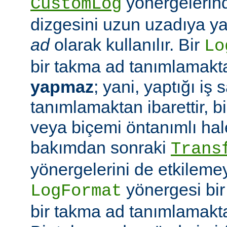
yönergelerin
CustomLog
dizgesini uzun uzadıya 
ad
olarak kullanılır. Bir
Lo
bir takma ad tanımlamak
yapmaz
; yani, yaptığı iş
tanımlamaktan ibarettir, 
veya biçemi öntanımlı hal
bakımdan sonraki
Trans
yönergelerini de etkilemey
yönergesi bi
LogFormat
bir takma ad tanımlamakt