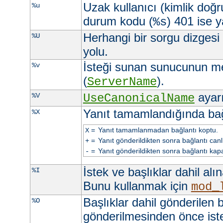
Uzak kullanıcı (kimlik doğ
%u
durum kodu (
) 401 ise ya
%s
Herhangi bir sorgu dizgesi
%U
yolu.
İsteği sunan sunucunun m
%v
(
).
ServerName
ayarı 
%V
UseCanonicalName
Yanıt tamamlandığında ba
%X
=
Yanıt tamamlanmadan bağlantı koptu.
X
=
Yanıt gönderildikten sonra bağlantı canlı 
+
=
Yanıt gönderildikten sonra bağlantı kapa
-
İstek ve başlıklar dahil alı
%I
Bunu kullanmak için
mod_
Başlıklar dahil gönderilen b
%O
gönderilmesinden önce iste