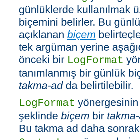
günlüklerde kullanılmak 
biçemini belirler. Bu günl
açıklanan
biçem
belirteçl
tek argüman yerine aşağıd
önceki bir
yö
LogFormat
tanımlanmış bir günlük bi
takma-ad
da belirtilebilir.
yönergesinin 
LogFormat
şeklinde
biçem
bir
takma-
Bu takma ad daha sonrak