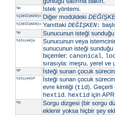
günlüğü satırına bakın.
İstek yöntemi.
%m
Diğer modüldeki
DEĞİŞK
%{
DEĞİŞKEN
}n
Yanıttaki
başlık
%{
DEĞİŞKEN
}o
DEĞİŞKEN
:
Sunucunun isteği sunduğu
%p
Sunucunun veya istemcini
%{
biçem
}p
sunucunun isteği sunduğu 
biçemler:
,
canonical
lo
sırasıyla: meşru, yerel ve 
İsteği sunan çocuk sürecin 
%P
İsteği sunan çocuk sürecin 
%{
biçem
}P
evre kimliği (
). Geçerli
tid
.
için APR 
hextid
hextid
Sorgu dizgesi (bir sorgu d
%q
eklenir yoksa hiçbir şey e