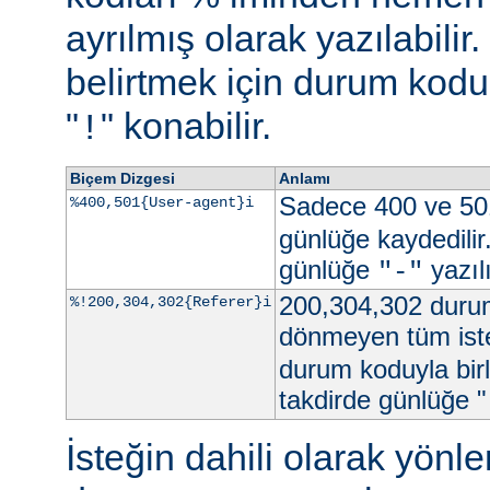
ayrılmış olarak yazılabili
belirtmek için durum kodu 
"
" konabilir.
!
Biçem Dizgesi
Anlamı
Sadece 400 ve 50
%400,501{User-agent}i
günlüğe kaydedilir
günlüğe
yazılı
"-"
200,304,302 durum
%!200,304,302{Referer}i
dönmeyen tüm iste
durum koduyla birl
takdirde günlüğe "
İsteğin dahili olarak yön