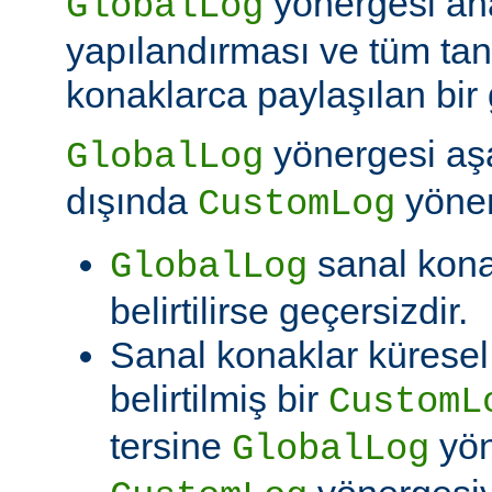
yönergesi an
GlobalLog
yapılandırması ve tüm tan
konaklarca paylaşılan bir 
yönergesi aşa
GlobalLog
dışında
yöner
CustomLog
sanal kon
GlobalLog
belirtilirse geçersizdir.
Sanal konaklar kürese
belirtilmiş bir
CustomL
tersine
yön
GlobalLog