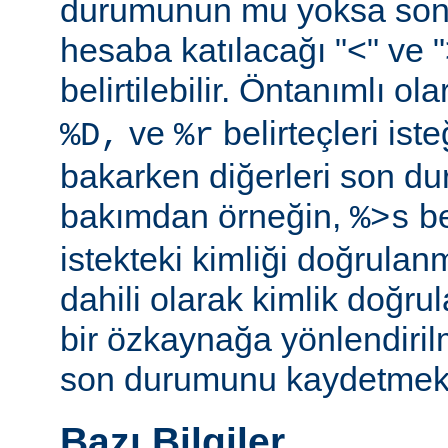
durumunun mu yoksa so
hesaba katılacağı "<" ve ">"
belirtilebilir. Öntanımlı ol
ve
belirteçleri is
%D,
%r
bakarken diğerleri son d
bakımdan örneğin,
be
%>s
istekteki kimliği doğrulanm
dahili olarak kimlik doğ
bir özkaynağa yönlendiril
son durumunu kaydetmekte 
Bazı Bilgiler