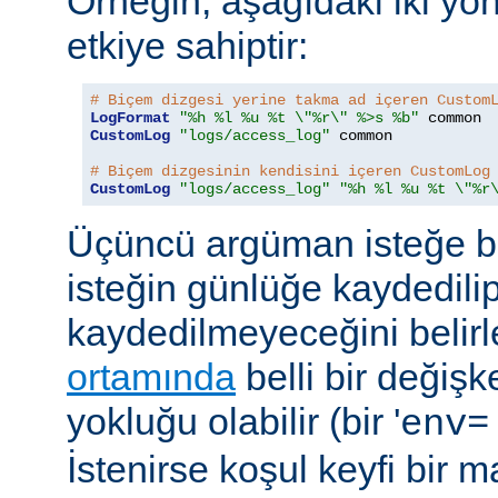
Örneğin, aşağıdaki iki yö
etkiye sahiptir:
# Biçem dizgesi yerine takma ad içeren Custom
LogFormat
"%h %l %u %t \"%r\" %>s %b"
CustomLog
"logs/access_log"
 common

# Biçem dizgesinin kendisini içeren CustomLog
CustomLog
"logs/access_log"
"%h %l %u %t \"%r
Üçüncü argüman isteğe bağ
isteğin günlüğe kaydedili
kaydedilmeyeceğini belirl
ortamında
belli bir değişk
yokluğu olabilir (bir '
env=
İstenirse koşul keyfi bir 