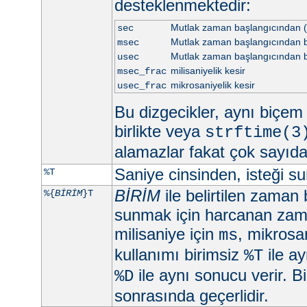
desteklenmektedir:
Mutlak zaman başlangıcından (
sec
Mutlak zaman başlangıcından be
msec
Mutlak zaman başlangıcından b
usec
milisaniyelik kesir
msec_frac
mikrosaniyelik kesir
usec_frac
Bu dizgecikler, aynı biçem d
birlikte veya
strftime(3
alamazlar fakat çok sayıd
Saniye cinsinden, isteği 
%T
BİRİM
ile belirtilen zaman 
%{
BİRİM
}T
sunmak için harcanan zama
milisaniye için
, mikrosa
ms
kullanımı birimsiz
ile ay
%T
ile aynı sonucu verir. Bi
%D
sonrasında geçerlidir.