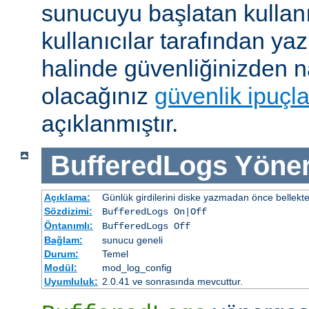
sunucuyu başlatan kullanı
kullanıcılar tarafından yaz
halinde güvenliğinizden n
olacağınız
güvenlik ipuçla
açıklanmıştır.
BufferedLogs
Yöner
Açıklama:
Günlük girdilerini diske yazmadan önce bellekt
Sözdizimi:
BufferedLogs On|Off
Öntanımlı:
BufferedLogs Off
Bağlam:
sunucu geneli
Durum:
Temel
Modül:
mod_log_config
Uyumluluk:
2.0.41 ve sonrasında mevcuttur.