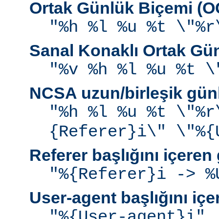
Ortak Günlük Biçemi (
"%h %l %u %t \"%r
Sanal Konaklı Ortak Gü
"%v %h %l %u %t \
NCSA uzun/birleşik gün
"%h %l %u %t \"%r
{Referer}i\" \"%{
Referer başlığını içeren
"%{Referer}i -> %
User-agent başlığını iç
"%{User-agent}i"