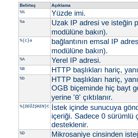
Belirteç
Açıklama
Yüzde imi.
%%
Uzak IP adresi ve isteğin p
%a
modülüne bakın).
bağlantının emsal IP adres
%{c}a
modülüne bakın).
Yerel IP adresi.
%A
HTTP başlıkları hariç, yan
%B
HTTP başlıkları hariç, yan
%b
OGB biçeminde hiç bayt g
yerine '
' çıktılanır.
0
İstek içinde sunucuya gön
%{
DEĞİŞKEN
}C
içeriği. Sadece 0 sürümlü 
desteklenir.
Mikrosaniye cinsinden ist
%D