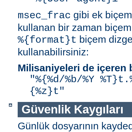
gibi ek biçem 
msec_frac
kullanan bir zaman biçemi
biçem dizge
%{format}t
kullanabilirsiniz:
Milisaniyeleri de içere
"%{%d/%b/%Y %T}t.
{%z}t"
Güvenlik Kaygıları
Günlük dosyarının kaydedi