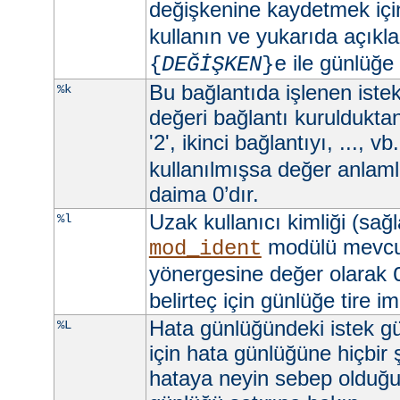
değişkenine kaydetmek iç
kullanın ve yukarıda açıkla
ile günlüğe
{
DEĞİŞKEN
}e
Bu bağlantıda işlenen istekl
%k
değeri bağlantı kurulduktan 
'2', ikinci bağlantıyı, ..., vb
kullanılmışsa değer anlamlı
daima 0’dır.
Uzak kullanıcı kimliği (sağ
%l
modülü mevc
mod_ident
yönergesine değer olarak
belirteç için günlüğe tire imi
Hata günlüğündeki istek gü
%L
için hata günlüğüne hiçbir
hataya neyin sebep olduğun