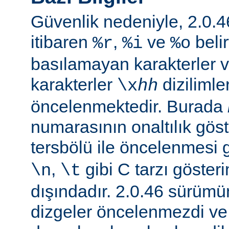
Güvenlik nedeniyle, 2.0
itibaren
,
ve
belir
%r
%i
%o
basılamayan karakterler v
karakterler
dizilimle
\x
hh
öncelenmektedir. Burada
numarasının onaltılık göste
tersbölü ile öncelenmesi
,
gibi C tarzı gösteri
\n
\t
dışındadır. 2.0.46 sürüm
dizgeler öncelenmezdi v