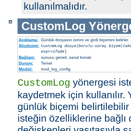
kullanılmalıdır.
CustomLog
Yönerg
Açıklama:
Günlük dosyasın ismini ve girdi biçemini belirler.
Sözdizimi:
CustomLog
dosya
|
borulu-süreç
biçem
|
tak
expr=
ifade
]
Bağlam:
sunucu geneli, sanal konak
Durum:
Temel
Modül:
mod_log_config
yönergesi ist
CustomLog
kaydetmek için kullanılır. 
günlük biçemi belirtilebili
isteğin özelliklerine bağlı
değişkenleri vasıtasıyla şar