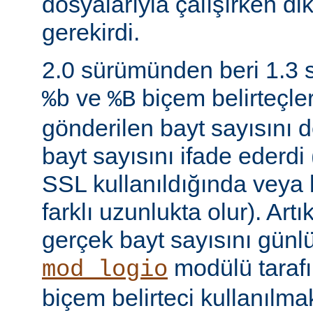
dosyalarıyla çalışırken di
gerekirdi.
2.0 sürümünden beri 1.3
ve
biçem belirteçler
%b
%B
gönderilen bayt sayısını d
bayt sayısını ifade ederdi 
SSL kullanıldığında veya
farklı uzunlukta olur). Art
gerçek bayt sayısını günl
modülü taraf
mod_logio
biçem belirteci kullanılmak