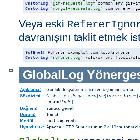
CustomLog
"gif-requests.log"
 common env
=
CustomLog
"nongif-requests.log"
 common env
=!
g
Veya eski
RefererIgno
davranışını taklit etmek is
SetEnvIf
Referer
CustomLog
"referer.log"
 referer env
=!
localref
GlobalLog
Yönerge
Açıklama:
Günlük dosyasının ismini ve biçemini belirler
Sözdizimi:
GlobalLog
dosya
|
boru
|
sağlayıcı
biçem
|
expr=
ifade
]
Bağlam:
sunucu geneli
Durum:
Temel
Modül:
mod_log_config
Uyumluluk:
Apache HTTP Sunucusunun 2.4.19 ve sonraki sür