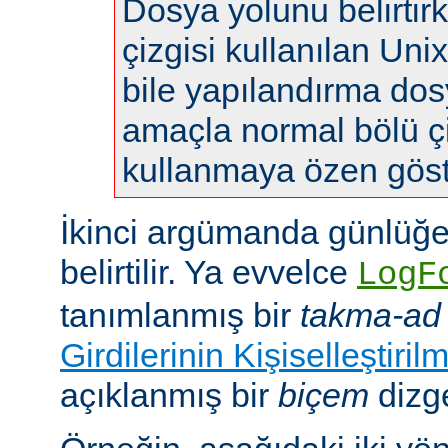
Dosya yolunu belirtir
çizgisi kullanılan Uni
bile yapılandırma do
amaçla normal bölü çi
kullanmaya özen göste
İkinci argümanda günlüğe
belirtilir. Ya evvelce
LogF
tanımlanmış bir
takma-ad
Girdilerinin Kişiselleştiril
açıklanmış bir
biçem
dizge