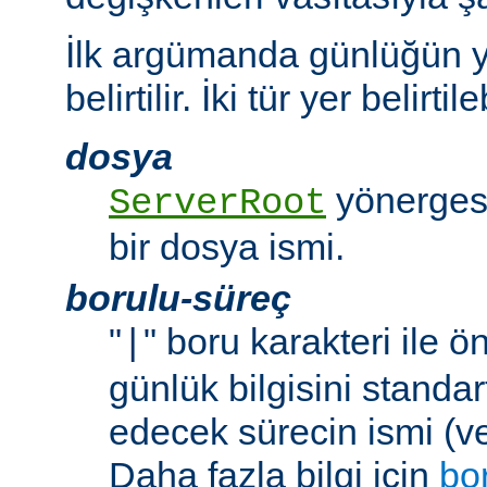
İlk argümanda günlüğün y
belirtilir. İki tür yer belirtileb
dosya
yönergesi
ServerRoot
bir dosya ismi.
borulu-süreç
"
" boru karakteri ile 
|
günlük bilgisini standar
edecek sürecin ismi (ve
Daha fazla bilgi için
bo