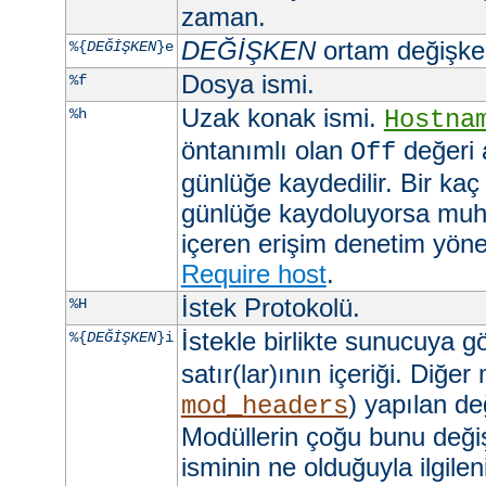
zaman.
DEĞİŞKEN
ortam değişkeni
%{
DEĞİŞKEN
}e
Dosya ismi.
%f
Uzak konak ismi.
%h
Hostna
öntanımlı olan
değeri 
Off
günlüğe kaydedilir. Bir kaç
günlüğe kaydoluyorsa muht
içeren erişim denetim yöner
Require host
.
İstek Protokolü.
%H
İstekle birlikte sunucuya 
%{
DEĞİŞKEN
}i
satır(lar)ının içeriği. Diğer
) yapılan değ
mod_headers
Modüllerin çoğu bunu değişt
isminin ne olduğuyla ilgilen