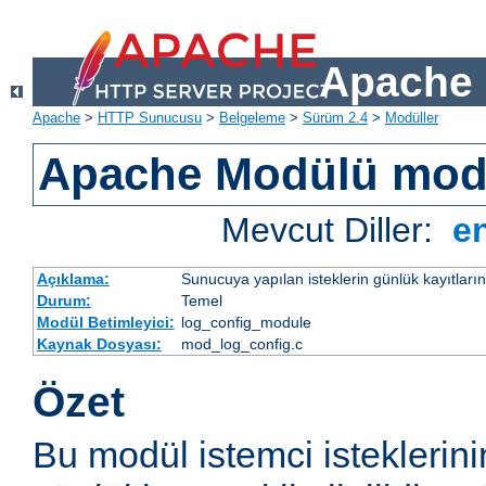
Apache 
Apache
>
HTTP Sunucusu
>
Belgeleme
>
Sürüm 2.4
>
Modüller
Apache Modülü mod
Mevcut Diller:
e
Açıklama:
Sunucuya yapılan isteklerin günlük kayıtların
Durum:
Temel
Modül Betimleyici:
log_config_module
Kaynak Dosyası:
mod_log_config.c
Özet
Bu modül istemci isteklerin