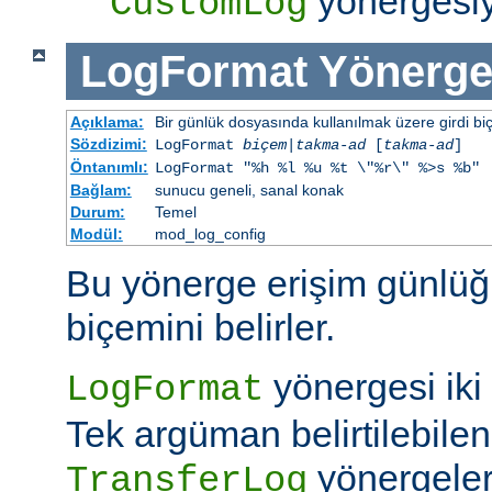
yönergesiym
CustomLog
LogFormat
Yönerge
Açıklama:
Bir günlük dosyasında kullanılmak üzere girdi bi
Sözdizimi:
LogFormat
biçem
|
takma-ad
[
takma-ad
]
Öntanımlı:
LogFormat "%h %l %u %t \"%r\" %>s %b"
Bağlam:
sunucu geneli, sanal konak
Durum:
Temel
Modül:
mod_log_config
Bu yönerge erişim günlüğ
biçemini belirler.
yönergesi iki ş
LogFormat
Tek argüman belirtilebile
yönergeleri
TransferLog