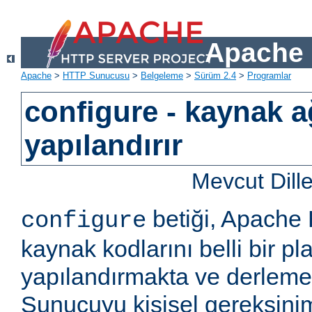
Apache 
Apache
>
HTTP Sunucusu
>
Belgeleme
>
Sürüm 2.4
>
Programlar
configure - kaynak a
yapılandırır
Mevcut Dill
betiği, Apach
configure
kaynak kodlarını belli bir pla
yapılandırmakta ve derlemekt
Sunucuyu kişisel gereksini