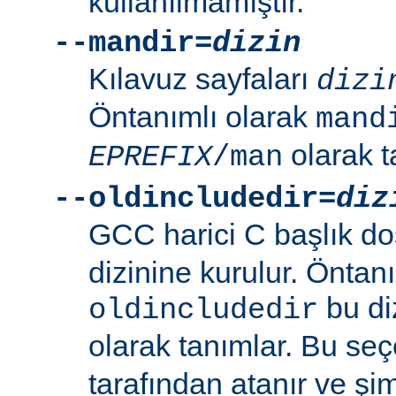
kullanılmamıştır.
--mandir=
dizin
Kılavuz sayfaları
dizi
Öntanımlı olarak
mand
olarak t
EPREFIX
/man
--oldincludedir=
diz
GCC harici C başlık do
dizinine kurulur. Öntan
bu di
oldincludedir
olarak tanımlar. Bu se
tarafından atanır ve şim