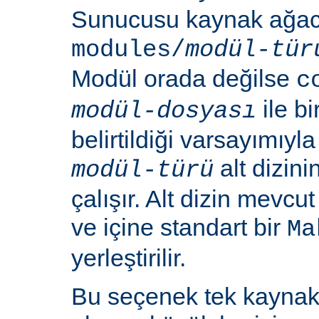
Sunucusu kaynak ağacı
modules/
modül-tür
Modül orada değilse
c
ile b
modül-dosyası
belirtildiği varsayımıy
alt dizin
modül-türü
çalışır. Alt dizin mevcu
ve içine standart bir
Ma
yerleştirilir.
Bu seçenek tek kayna