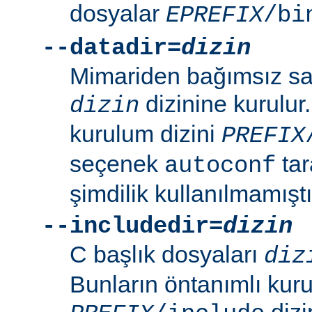
dosyalar
EPREFIX
/bi
--datadir=
dizin
Mimariden bağımsız sal
dizinine kurulur
dizin
kurulum dizini
PREFIX
seçenek
tar
autoconf
şimdilik kullanılmamıştı
--includedir=
dizin
C başlık dosyaları
diz
Bunların öntanımlı kuru
dizin