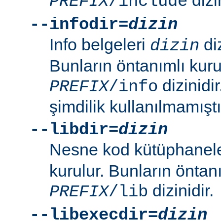
PREFIX
/include
--infodir=
dizin
Info belgeleri
diz
dizin
Bunların öntanımlı kuru
dizinidi
PREFIX
/info
şimdilik kullanılmamıştı
--libdir=
dizin
Nesne kod kütüphanel
kurulur. Bunların öntan
dizinidir.
PREFIX
/lib
--libexecdir=
dizin