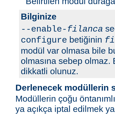
Belirtilen modül durağan 
Bilginize
seç
--enable-
filanca
betiğinin
configure
fi
modül var olmasa bile b
olmasına sebep olmaz.
dikkatli olunuz.
Derlenecek modüllerin 
Modüllerin çoğu öntanımlı
ya açıkça iptal edilmek y