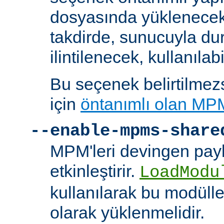
dosyasında yüklenecek
takdirde, sunucuyla du
ilintilenecek, kullanılab
Bu seçenek belirtilmezs
için
öntanımlı olan MP
--enable-mpms-share
MPM'leri devingen payl
etkinleştirir.
LoadModu
kullanılarak bu modülle
olarak yüklenmelidir.