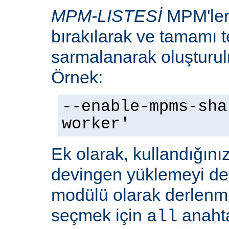
MPM-LISTESİ
MPM'leri
bırakılarak ve tamamı te
sarmalanarak oluşturulm
Örnek:
--enable-mpms-sha
worker'
Ek olarak, kullandığını
devingen yüklemeyi d
modülü olarak derlenmi
seçmek için
anaht
all