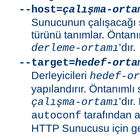
--host=
çalışma-orta
Sunucunun çalışacağı 
türünü tanımlar. Öntanı
’dır.
derleme-ortamı
--target=
hedef-orta
Derleyicileri
hedef-or
yapılandırır. Öntanımlı 
’dır
çalışma-ortamı
tarafından 
autoconf
HTTP Sunucusu için ger