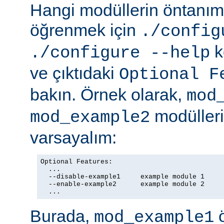
Hangi modüllerin öntanıml
öğrenmek için
./config
k
./configure --help
ve çıktıdaki
Optional F
bakın. Örnek olarak,
mod
modülleriy
mod_example2
varsayalım:
Optional Features:

  ...

  --disable-example1     example module 1

  --enable-example2      example module 2

  ...
Burada,
ö
mod_example1