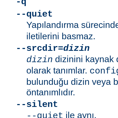
-q
--quiet
Yapılandırma sürecin
iletilerini basmaz.
--srcdir=
dizin
dizinini kaynak 
dizin
olarak tanımlar.
confi
bulunduğu dizin veya bi
öntanımlıdır.
--silent
ile aynı.
--quiet