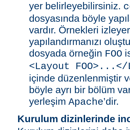
yer belirleyebilirsiniz.
c
dosyasında böyle yapıl
vardır. Örnekleri izleye
yapılandırmanızı oluştur
dosyada örneğin
i
FOO
<Layout FOO>...</
içinde düzenlenmiştir v
böyle ayrı bir bölüm va
yerleşim
’dir.
Apache
Kurulum dizinlerinde in