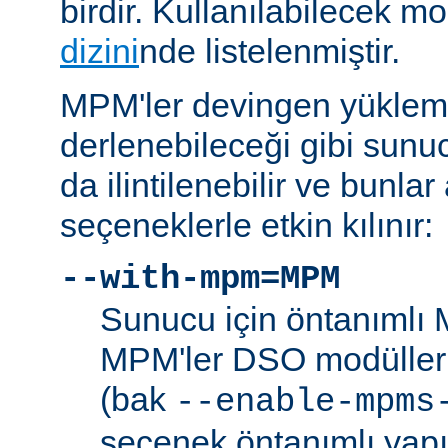
birdir. Kullanılabilecek m
dizini
nde listelenmiştir.
MPM'ler devingen yüklem
derlenebileceği gibi sunu
da ilintilenebilir ve bunla
seçeneklerle etkin kılınır:
--with-mpm=MPM
Sunucu için öntanımlı 
MPM'ler DSO modülleri
(bak
--enable-mpms
seçenek öntanımlı yap