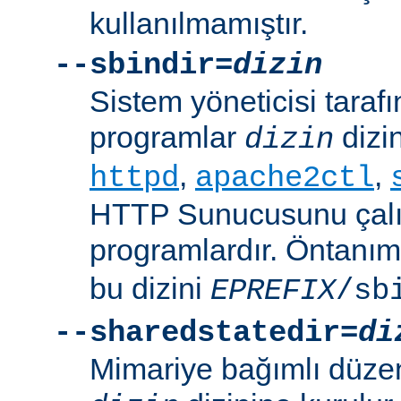
kullanılmamıştır.
--sbindir=
dizin
Sistem yöneticisi tarafı
programlar
dizin
dizin
,
,
httpd
apache2ctl
HTTP Sunucusunu çalış
programlardır. Öntanım
bu dizini
EPREFIX
/sb
--sharedstatedir=
di
Mimariye bağımlı düzenl