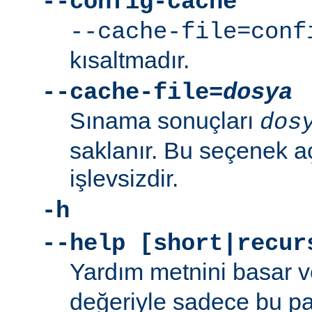
--config-cache
--cache-file=conf
kısaltmadır.
--cache-file=
dosya
Sınama sonuçları
dos
saklanır. Bu seçenek aç
işlevsizdir.
-h
--help [short|recur
Yardım metnini basar v
değeriyle sadece bu p