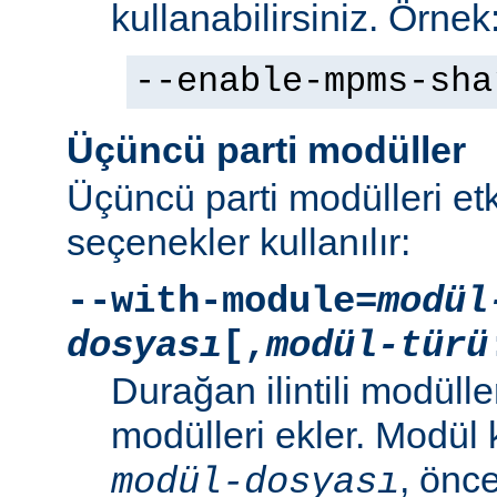
kullanabilirsiniz. Örnek
--enable-mpms-sha
Üçüncü parti modüller
Üçüncü parti modülleri etk
seçenekler kullanılır:
--with-module=
modül
dosyası
[,
modül-türü
Durağan ilintili modüller
modülleri ekler. Modül
, önc
modül-dosyası