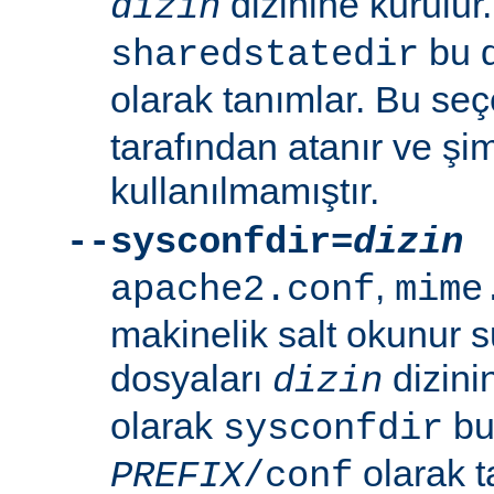
dizinine kurulur
dizin
bu d
sharedstatedir
olarak tanımlar. Bu se
tarafından atanır ve şim
kullanılmamıştır.
--sysconfdir=
dizin
,
apache2.conf
mime
makinelik salt okunur 
dosyaları
dizini
dizin
olarak
bu 
sysconfdir
olarak t
PREFIX
/conf