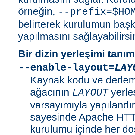
örneğin,
--prefix=$HO
belirterek kurulumun başk
yapılmasını sağlayabilirsi
Bir dizin yerleşimi tanı
--enable-layout=
LAY
Kaynak kodu ve derleme
ağacının
yerle
LAYOUT
varsayımıyla yapılandır
sayesinde Apache HT
kurulumu içinde her dosy