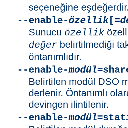
seçeneğine eşdeğerdir
--enable-
özellik
[=
d
Sunucu
özell
özellik
belirtilmediği t
değer
öntanımlıdır.
--enable-
modül
=shar
Belirtilen modül DSO 
derlenir. Öntanımlı ola
devingen ilintilenir.
--enable-
modül
=stat