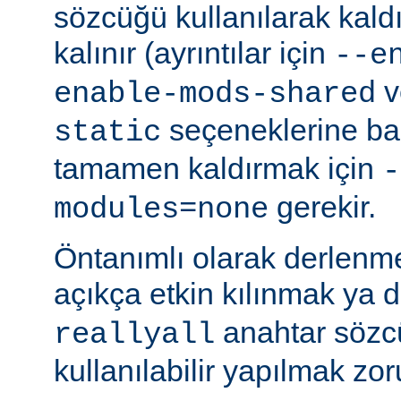
sözcüğü kullanılarak kald
kalınır (ayrıntılar için
--e
v
enable-mods-shared
seçeneklerine bak
static
tamamen kaldırmak için
-
gerekir.
modules=none
Öntanımlı olarak derlenm
açıkça etkin kılınmak ya 
anahtar sözcü
reallyall
kullanılabilir yapılmak zor