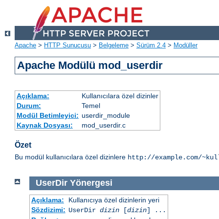
Apache
>
HTTP Sunucusu
>
Belgeleme
>
Sürüm 2.4
>
Modüller
Apache Modülü mod_userdir
Açıklama:
Kullanıcılara özel dizinler
Durum:
Temel
Modül Betimleyici:
userdir_module
Kaynak Dosyası:
mod_userdir.c
Özet
Bu modül kullanıcılara özel dizinlere
http://example.com/~kul
UserDir
Yönergesi
Açıklama:
Kullanıcıya özel dizinlerin yeri
Sözdizimi:
UserDir
dizin
[
dizin
] ...