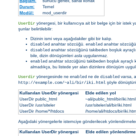
Bağlam:
sunucu geneli, sanal konak
Durum:
Temel
Modül:
mod_userdir
yönergesi, bir kullanıcıya ait bir belge için bir istek
UserDir
şunlar belirtilebilir:
Dizinin ismi veya aşağıdakiler gibi bir kalıp.
anahtar sözcüğü.
anahtar sözcüğü 
disabled
enabled
anahtar sözcüğünü takibeden boşluk ayraçlı kul
disabled
bile, dizin dönüşümleri
asla
uygulanmaz.
anahtar sözcüğünü takibeden boşluk ayraçlı kulla
enabled
almadıkça, bu listede yer alan dizinlere dönüşüm uygul
yönergesinde ne
ne de
varsa, a
Userdir
enabled
disabled
şöyle dönüştürü
http://example.com/~ali/bir/iki.html
Kullanılan UserDir yönergesi
Elde edilen yol
UserDir public_html
~ali/public_html/bir/iki.html
UserDir /usr/siteler
/usr/siteler/ali/bir/iki.html
UserDir /home/*/htdocs
/home/ali/htdocs/bir/iki.htm
Aşağıdaki yönergelerle istemciye gönderilecek yönlendirmele
Kullanılan UserDir yönergesi
Elde edilen yönlendirme