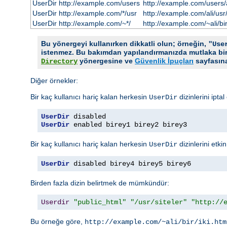
UserDir http://example.com/users
http://example.com/users/al
UserDir http://example.com/*/usr
http://example.com/ali/usr/b
UserDir http://example.com/~*/
http://example.com/~ali/bir
Bu yönergeyi kullanırken dikkatli olun; örneğin,
"Use
istenmez. Bu bakımdan yapılandırmanızda mutlaka bir
yönergesine ve
Güvenlik İpuçları
sayfasına
Directory
Diğer örnekler:
Bir kaç kullanıcı hariç kalan herkesin
dizinlerini ipta
UserDir
UserDir
UserDir
 enabled birey1 birey2 birey3
Bir kaç kullanıcı hariç kalan herkesin
dizinlerini etki
UserDir
UserDir
 disabled birey4 birey5 birey6
Birden fazla dizin belirtmek de mümkündür:
Userdir
"public_html"
"/usr/siteler"
"http://
Bu örneğe göre,
http://example.com/~ali/bir/iki.htm