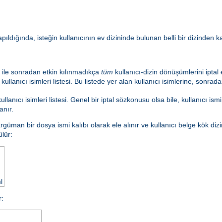
 yapıldığında, isteğin kullanıcının ev dizininde bulunan belli bir dizinden
ile sonradan etkin kılınmadıkça
tüm
kullanıcı-dizin dönüşümlerini iptal
lanıcı isimleri listesi. Bu listede yer alan kullanıcı isimlerine, sonrad
nıcı isimleri listesi. Genel bir iptal sözkonusu olsa bile, kullanıcı ismi
anır.
rgüman bir dosya ismi kalıbı olarak ele alınır ve kullanıcı belge kök dizi
lür:
l
r: