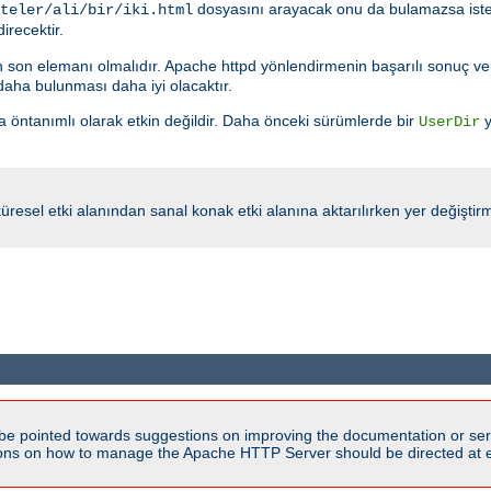
dosyasını arayacak onu da bulamazsa iste
teler/ali/bir/iki.html
irecektir.
n son elemanı olmalıdır. Apache httpd yönlendirmenin başarılı sonuç ve
aha bulunması daha iyi olacaktır.
 öntanımlı olarak etkin değildir. Daha önceki sürümlerde bir
y
UserDir
er küresel etki alanından sanal konak etki alanına aktarılırken yer değiştir
be pointed towards suggestions on improving the documentation or ser
tions on how to manage the Apache HTTP Server should be directed at e