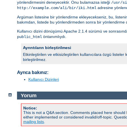
yönlendirmesini deneyecektir. Onu bulamazsa isteği
/usr/si
adresine yönlend
http://example.com/ali/bir/iki.html
Argüman listesine bir yönlendirme ekleyecekseniz, bu, listeni
bakımdan, listede bu yönlendirmeden sonra bir yönlendirme d
Kullanıcı dizini dönüşümü Apache 2.1.4 sürümü ve sonrasında
öntanımlıydı.
public_html
Ayrıntıların birleştirilmesi
Etkinleştirilen ve etkisizleştirilen kullanıcılara özgü listel
birleştirilmez.
Ayrıca bakınız:
Kullanıcı Dizinleri
Yorum
Notice:
This is not a Q&A section. Comments placed here should 
either implemented or considered invalid/off-topic. Ques
mailing lists
.