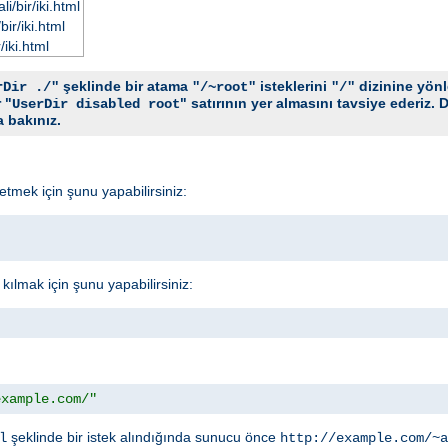
i/bir/iki.html
ir/iki.html
/iki.html
şeklinde bir atama
isteklerini
dizinine yönle
rDir ./"
"/~root"
"/"
 "
" satırının yer almasını tavsiye ederiz. D
UserDir disabled root
 bakınız.
l etmek için şunu yapabilirsiniz:
n kılmak için şunu yapabilirsiniz:
example.com/"
şeklinde bir istek alındığında sunucu önce
l
http://example.com/~a