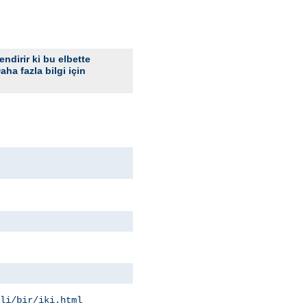
ndirir ki bu elbette
aha fazla bilgi için
li/bir/iki.html