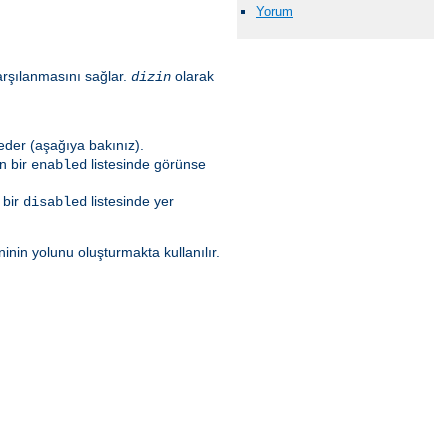
Yorum
 karşılanmasını sağlar.
olarak
dizin
 eder (aşağıya bakınız).
an bir
listesinde görünse
enabled
 bir
listesinde yer
disabled
ninin yolunu oluşturmakta kullanılır.