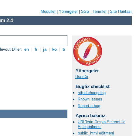
Modüller
|
Yönergeler
|
SSS
|
Terimler
|
Site Haritası
m 2.4
evcut Diller:
en
|
fr
|
ja
|
ko
|
tr
Yönergeler
UserDir
Bugfix checklist
httpd changelog
Known issues
Report a bug
Ayrıca bakınız:
URL’lerin Dosya Sistemi ile
Eşleştirilmesi
public_html eğitmeni