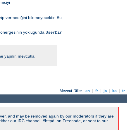
mciyi
rip vermediğini bilemeyecektir. Bu
önergesinin yokluğunda
UserDir
me yapılır, mevcutla
Mevcut Diller:
en
|
fr
|
ja
|
ko
|
tr
ver, and may be removed again by our moderators if they are
ither our IRC channel, #httpd, on Freenode, or sent to our