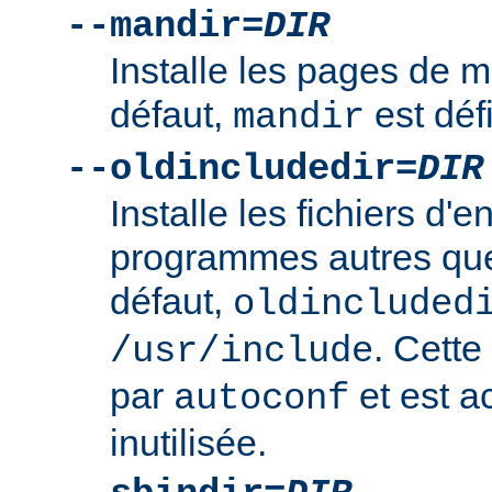
--mandir=
DIR
Installe les pages de
défaut,
est déf
mandir
--oldincludedir=
DIR
Installe les fichiers d'e
programmes autres qu
défaut,
oldincluded
. Cette
/usr/include
par
et est a
autoconf
inutilisée.