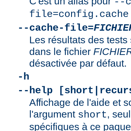
C'est un alias pour
--
file=config.cache
--cache-file=
FICHIE
Les résultats des tests
dans le fichier
FICHIE
désactivée par défaut.
-h
--help [short|recur
Affichage de l'aide et s
l'argument
, seu
short
spécifiques à ce paquet