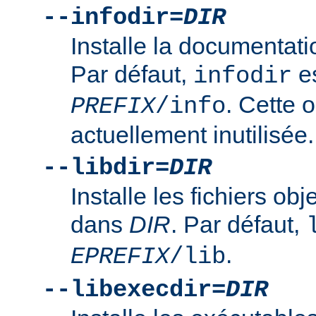
--infodir=
DIR
Installe la documentat
Par défaut,
es
infodir
. Cette o
PREFIX
/info
actuellement inutilisée.
--libdir=
DIR
Installe les fichiers ob
dans
DIR
. Par défaut,
.
EPREFIX
/lib
--libexecdir=
DIR