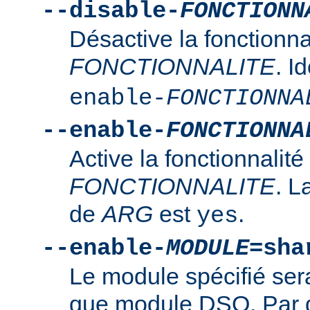
--disable-
FONCTIONN
Désactive la fonctionna
FONCTIONNALITE
. I
enable-
FONCTIONNA
--enable-
FONCTIONNA
Active la fonctionnalité
FONCTIONNALITE
. L
de
ARG
est
.
yes
--enable-
MODULE
=sha
Le module spécifié ser
que module DSO. Par d