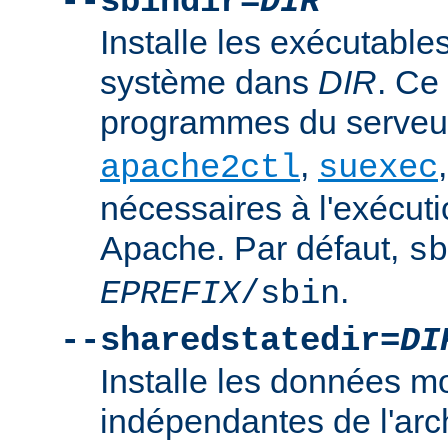
--sbindir=
DIR
Installe les exécutables
système dans
DIR
. Ce
programmes du serve
,
apache2ctl
suexec
nécessaires à l'exécut
Apache. Par défaut,
sb
.
EPREFIX
/sbin
--sharedstatedir=
DI
Installe les données mo
indépendantes de l'arc