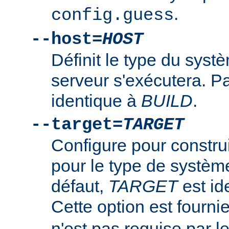
.
config.guess
--host=
HOST
Définit le type du syst
serveur s'exécutera. P
identique à
BUILD
.
--target=
TARGET
Configure pour constru
pour le type de systè
défaut,
TARGET
est id
Cette option est fourni
n'est pas requise par 