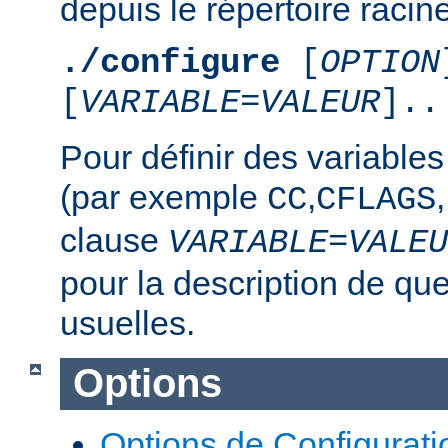
depuis le répertoire racine
./configure
[
OPTION
[
VARIABLE
=
VALEUR
]..
Pour définir des variable
(par exemple
,
,
CC
CFLAGS
clause
VARIABLE
=
VALEU
pour la description de qu
usuelles.
Options
Options de Configurati