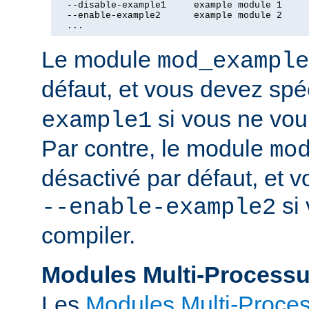
  --disable-example1     example module 1

  --enable-example2      example module 2

  ...
Le module
mod_example
défaut, et vous devez spé
si vous ne voul
example1
Par contre, le module
mo
désactivé par défaut, et v
si 
--enable-example2
compiler.
Modules Multi-Process
Les
Modules Multi-Proce