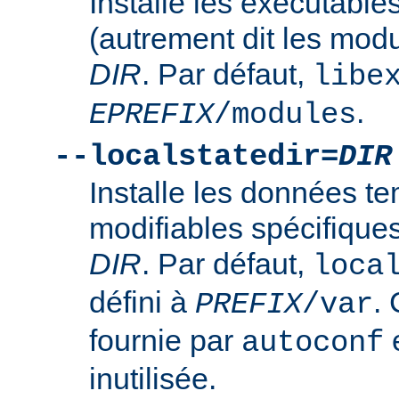
Installe les exécutabl
(autrement dit les mod
DIR
. Par défaut,
libe
.
EPREFIX
/modules
--localstatedir=
DIR
Installe les données t
modifiables spécifique
DIR
. Par défaut,
loca
défini à
. 
PREFIX
/var
fournie par
e
autoconf
inutilisée.