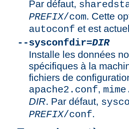
Par défaut,
sharedst
. Cette op
PREFIX
/com
et est actuel
autoconf
--sysconfdir=
DIR
Installe les données n
spécifiques à la mach
fichiers de configurati
,
apache2.conf
mime
DIR
. Par défaut,
sysc
.
PREFIX
/conf