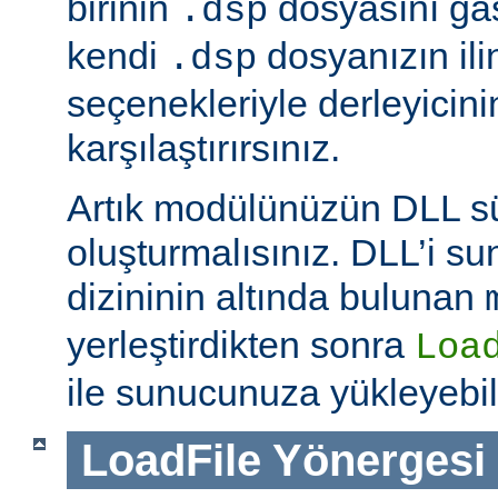
birinin
dosyasını ga
.dsp
kendi
dosyanızın ili
.dsp
seçenekleriyle derleyicinin
karşılaştırırsınız.
Artık modülünüzün DLL 
oluşturmalısınız. DLL’i 
dizininin altında bulunan
yerleştirdikten sonra
Loa
ile sunucunuza yükleyebili
LoadFile
Yönergesi