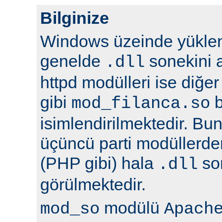
Bilginize
Windows üzeinde yüklene
genelde
sonekini a
.dll
httpd modülleri ise diğer
gibi
b
mod_filanca.so
isimlendirilmektedir. Bunu
üçüncü parti modüllerden
(PHP gibi) hala
son
.dll
görülmektedir.
modülü
mod_so
Apach