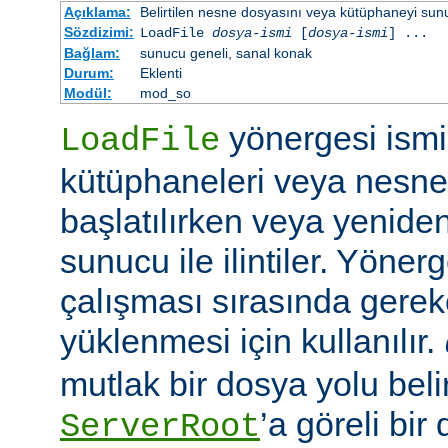
Açıklama:
Belirtilen nesne dosyasını veya kütüphaneyi sunucu 
Sözdizimi:
LoadFile
dosya-ismi
[
dosya-ismi
] ...
Bağlam:
sunucu geneli, sanal konak
Durum:
Eklenti
Modül:
mod_so
yönergesi ismi 
LoadFile
kütüphaneleri veya nesne
başlatılırken veya yeniden
sunucu ile ilintiler. Yöner
çalışması sırasında gerek
yüklenmesi için kullanılır.
mutlak bir dosya yolu belir
’a göreli bir
ServerRoot