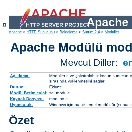
Apache 
Apache
>
HTTP Sunucusu
>
Belgeleme
>
Sürüm 2.4
>
Modüller
Apache Modülü mo
Mevcut Diller:
e
Açıklama:
Modüllerin ve çalıştırılabilir kodun sunucun
sırasında yüklenmesini sağlar.
Durum:
Eklenti
Modül Betimleyici:
so_module
Kaynak Dosyası:
mod_so.c
Uyumluluk:
Windows için bu bir temel modüldür (sunucu 
Özet