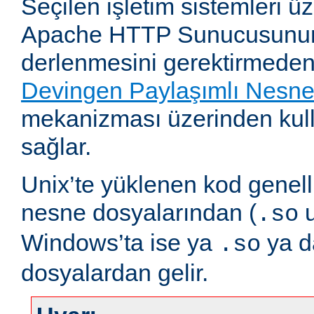
Seçilen işletim sistemleri 
Apache HTTP Sunucusunun
derlenmesini gerektirmeden
Devingen Paylaşımlı Nesn
mekanizması üzerinden kull
sağlar.
Unix’te yüklenen kod genell
nesne dosyalarından (
u
.so
Windows’ta ise ya
ya 
.so
dosyalardan gelir.