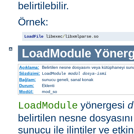
belirtilebilir.
Örnek:
LoadFile
 libexec
/
libxmlparse
.
so
LoadModule
Yönerg
Açıklama:
Belirtilen nesne dosyasını veya kütüphaneyi sunucu 
Sözdizimi:
LoadModule
modül dosya-ismi
Bağlam:
sunucu geneli, sanal konak
Durum:
Eklenti
Modül:
mod_so
yönergesi
LoadModule
d
belirtilen nesne dosyasın
sunucu ile ilintiler ve etki