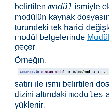
belirtilen
ismiyle e
modül
modülün kaynak dosyası
türündeki tek harici değiş
modül belgelerinde
Modül
geçer.
Örneğin,
LoadModule
status_module
 modules
/
mod_status
.
s
satırı ile ismi belirtilen d
dizini altındaki
a
modules
yüklenir.