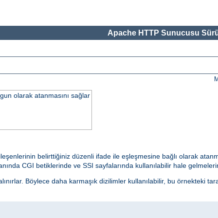
Apache HTTP Sunucusu Sürü
M
uygun olarak atanmasını sağlar
ileşenlerinin belirttiğiniz düzenli ifade ile eşleşmesine bağlı olarak at
ında CGI betiklerinde ve SSI sayfalarında kullanılabilir hale gelmelerine
nırlar. Böylece daha karmaşık dizilimler kullanılabilir, bu örnekteki tar