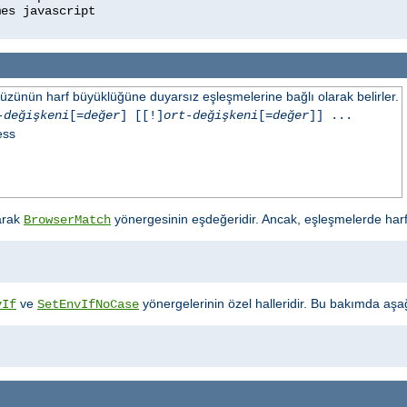
üzünün harf büyüklüğüne duyarsız eşleşmelerine bağlı olarak belirler.
-değişkeni
[=
değer
] [[!]
ort-değişkeni
[=
değer
]] ...
ess
arak
yönergesinin eşdeğeridir. Ancak, eşleşmelerde har
BrowserMatch
ve
yönergelerinin özel halleridir. Bu bakımda aşağıd
vIf
SetEnvIfNoCase