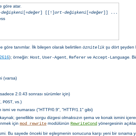
e göre atar.
-değişkeni
[=
değer
] [[!]
ort-değişkeni
[=
değer
]] ...
ess
e göre tanımlar. İlk bileşen olarak belirtilen
şu dört şeyden bi
öznitelik
2616
); örneğin:
,
,
ve
. B
Host
User-Agent
Referer
Accept-Language
i (varsa)
(sadece 2.0.43 sonrası sürümler için)
,
, vs.)
T
POST
ün ismi ve numarası ("HTTP/0.9", "HTTP/1.1" gibi)
özkaynak; genellikle sorgu dizgesi olmaksızın şema ve konak ismini içere
dinmek için
modülünün
yönergesinin açıkla
mod_rewrite
RewriteCond
in ismi. Bu sayede önceki bir eşleşmenin sonucuna karşı yeni bir sınama 