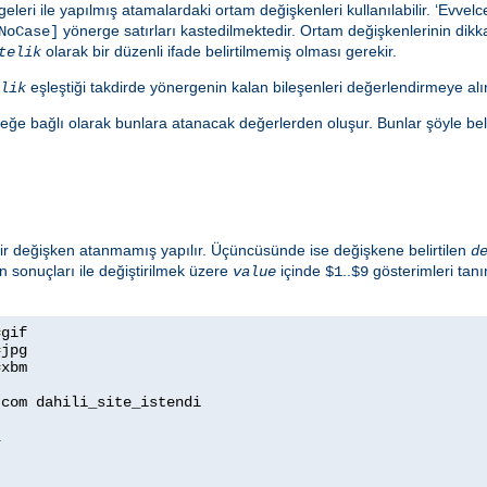
eleri ile yapılmış atamalardaki ortam değişkenleri kullanılabilir. ‘Evve
yönerge satırları kastedilmektedir. Ortam değişkenlerinin dikkat
NoCase]
olarak bir düzenli ifade belirtilmemiş olması gerekir.
telik
eşleştiği takdirde yönergenin kalan bileşenleri değerlendirmeye alın
lik
eğe bağlı olarak bunlara atanacak değerlerden oluşur. Bunlar şöyle belirt
 bir değişken atanmamış yapılır. Üçüncüsünde ise değişkene belirtilen
d
n sonuçları ile değiştirilmek üzere
içinde
..
gösterimleri tan
value
$1
$9
=
=
=
xbm

com dahili_site_istendi

1