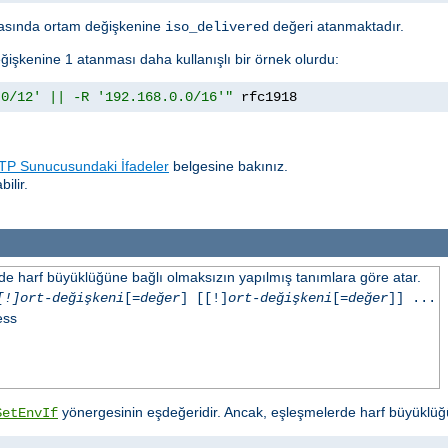
sında ortam değişkenine
değeri atanmaktadır.
iso_delivered
ğişkenine 1 atanması daha kullanışlı bir örnek olurdu:
.0/12' || -R '192.168.0.0/16'"
 rfc1918
P Sunucusundaki İfadeler
belgesine bakınız.
ilir.
inde harf büyüklüğüne bağlı olmaksızın yapılmış tanımlara göre atar.
[!]ort-değişkeni
[=
değer
] [[!]
ort-değişkeni
[=
değer
]] ...
ess
yönergesinin eşdeğeridir. Ancak, eşleşmelerde harf büyüklüğ
SetEnvIf