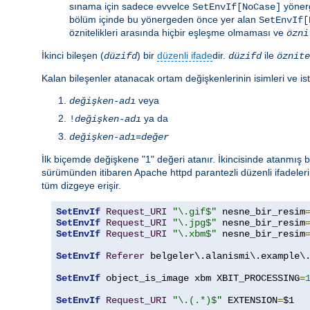
sınama için sadece evvelce
yönerg
SetEnvIf[NoCase]
bölüm içinde bu yönergeden önce yer alan
SetEnvIf[
öznitelikleri arasında hiçbir eşleşme olmaması ve
özni
İkinci bileşen (
) bir
düzenli ifade
dir.
ile
düzifd
düzifd
öznite
Kalan bileşenler atanacak ortam değişkenlerinin isimleri ve ist
veya
değişken-adı
ya da
!
değişken-adı
değişken-adı
=
değer
İlk biçemde değişkene "1" değeri atanır. İkincisinde atanmış
sürümünden itibaren Apache httpd parantezli düzenli ifadeleri
tüm dizgeye erişir.
SetEnvIf
Request_URI
"\.gif$"
 nesne_bir_resim
SetEnvIf
Request_URI
"\.jpg$"
 nesne_bir_resim
SetEnvIf
Request_URI
"\.xbm$"
 nesne_bir_resim
SetEnvIf
Referer
 belgeler\.alanismi\.example\.
SetEnvIf
 object_is_image xbm XBIT_PROCESSING
=
SetEnvIf
Request_URI
"\.(.*)$"
 EXTENSION
=
$1
