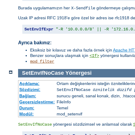
Burada uygulamamızın her
göndermeye çalışma
X-Sendfile
Uzak IP adresi RFC 1918'e göre özel bir adres ise rfc1918 de
SetEnvIfExpr
"-R '10.0.0.0/8' || -R '172.16.0
Ayrıca bakınız:
Eksiksiz bir kılavuz ve daha fazla örnek için
Apache HTT
Benzer sonuçlara ulaşmak için
yönergesi kullanılab
<If>
mod_filter
SetEnvIfNoCase
Yönergesi
Açıklama:
Ortam değişkenlerini isteğin öznitelikler
Sözdizimi:
SetEnvIfNoCase
öznitelik düzifd 
Bağlam:
sunucu geneli, sanal konak, dizin, .htacc
Geçersizleştirme:
FileInfo
Durum:
Temel
Modül:
mod_setenvif
yönergesi sözdizimsel ve anlamsal olarak
SetEnvIfNoCase