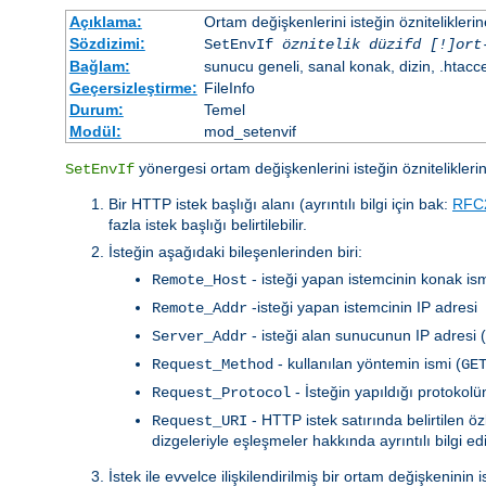
Açıklama:
Ortam değişkenlerini isteğin özniteliklerin
Sözdizimi:
SetEnvIf
öznitelik düzifd [!]ort
Bağlam:
sunucu geneli, sanal konak, dizin, .htacc
Geçersizleştirme:
FileInfo
Durum:
Temel
Modül:
mod_setenvif
yönergesi ortam değişkenlerini isteğin özniteliklerin
SetEnvIf
Bir HTTP istek başlığı alanı (ayrıntılı bilgi için bak:
RFC
fazla istek başlığı belirtilebilir.
İsteğin aşağıdaki bileşenlerinden biri:
- isteği yapan istemcinin konak ism
Remote_Host
-isteği yapan istemcinin IP adresi
Remote_Addr
- isteği alan sunucunun IP adresi 
Server_Addr
- kullanılan yöntemin ismi (
Request_Method
GE
- İsteğin yapıldığı protokol
Request_Protocol
- HTTP istek satırında belirtilen 
Request_URI
dizgeleriyle eşleşmeler hakkında ayrıntılı bilgi e
İstek ile evvelce ilişkilendirilmiş bir ortam değişkenin