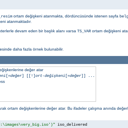
ortam değişkeni atanmakta, dördüncüsünde istenen sayfa
_resim
bel
eni atanmaktadır.
akterlerle devam eden bir başlık alanı varsa
ortam değişkeni ata
TS_VAR
sinde daha fazla örnek bulunabilir.
eğişkenlerine değer atar
eni
[=
değer
] [[!]
ort-değişkeni
[=
değer
]] ...
ess
ak ortam değişkenlerine değer atar. Bu ifadeler çalışma anında değerl
d:\images\very_big.iso')"
 iso_delivered