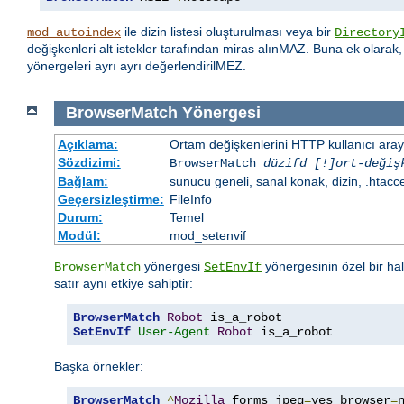
ile dizin listesi oluşturulması veya bir
mod_autoindex
Directory
değişkenleri alt istekler tarafından miras alınMAZ. Buna ek olarak
yönergeleri ayrı ayrı değerlendirilMEZ.
BrowserMatch
Yönergesi
Açıklama:
Ortam değişkenlerini HTTP kullanıcı aray
Sözdizimi:
BrowserMatch
düzifd [!]ort-değiş
Bağlam:
sunucu geneli, sanal konak, dizin, .htacc
Geçersizleştirme:
FileInfo
Durum:
Temel
Modül:
mod_setenvif
yönergesi
yönergesinin özel bir ha
BrowserMatch
SetEnvIf
satır aynı etkiye sahiptir:
BrowserMatch
Robot
SetEnvIf
User-Agent
Robot
 is_a_robot
Başka örnekler:
BrowserMatch
^
Mozilla
 forms jpeg
=
yes browser
=