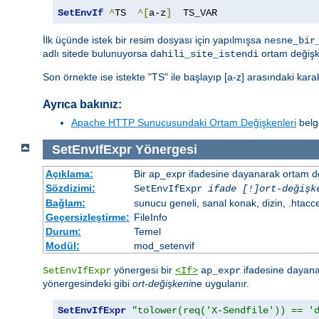
SetEnvIf
^
TS  
^[
a-z
]
  TS_VAR
İlk üçünde istek bir resim dosyası için yapılmışsa
nesne_bir
adlı sitede bulunuyorsa
ortam değişk
dahili_site_istendi
Son örnekte ise istekte "TS" ile başlayıp [a-z] arasındaki kar
Ayrıca bakınız:
Apache HTTP Sunucusundaki Ortam Değişkenleri
belge
SetEnvIfExpr
Yönergesi
Açıklama:
Bir ap_expr ifadesine dayanarak ortam d
Sözdizimi:
SetEnvIfExpr
ifade [!]ort-değişk
Bağlam:
sunucu geneli, sanal konak, dizin, .htacc
Geçersizleştirme:
FileInfo
Durum:
Temel
Modül:
mod_setenvif
yönergesi bir
ifadesine dayanar
SetEnvIfExpr
<If>
ap_expr
yönergesindeki gibi
ort-değişkeni
ne uygulanır.
SetEnvIfExpr
"tolower(req('X-Sendfile')) == '