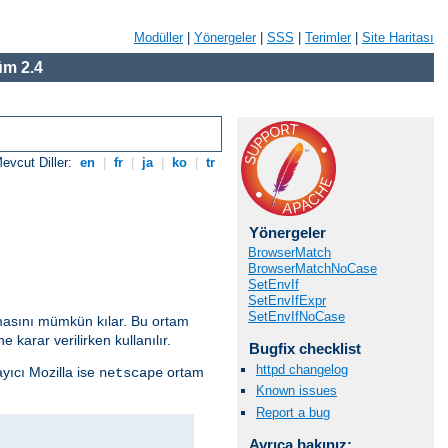
Modüller
|
Yönergeler
|
SSS
|
Terimler
|
Site Haritası
m 2.4
evcut Diller:
en
|
fr
|
ja
|
ko
|
tr
Yönergeler
BrowserMatch
BrowserMatchNoCase
SetEnvIf
SetEnvIfExpr
SetEnvIfNoCase
anmasını mümkün kılar. Bu ortam
 karar verilirken kullanılır.
Bugfix checklist
httpd changelog
ayıcı Mozilla ise
ortam
netscape
Known issues
Report a bug
Ayrıca bakınız: