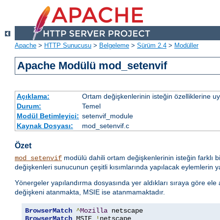
Apache
>
HTTP Sunucusu
>
Belgeleme
>
Sürüm 2.4
>
Modüller
Apache Modülü mod_setenvif
Açıklama:
Ortam değişkenlerinin isteğin özelliklerine 
Durum:
Temel
Modül Betimleyici:
setenvif_module
Kaynak Dosyası:
mod_setenvif.c
Özet
modülü dahili ortam değişkenlerinin isteğin farklı b
mod_setenvif
değişkenleri sunucunun çeşitli kısımlarında yapılacak eylemlerin yan
Yönergeler yapılandırma dosyasında yer aldıkları sıraya göre ele alı
değişkeni atanmakta, MSIE ise atanmamaktadır.
BrowserMatch
^
Mozilla
BrowserMatch
 MSIE 
!
netscape