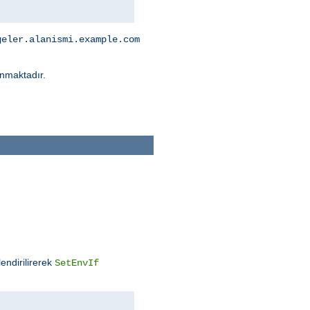
geler.alanismi.example.com
nmaktadır.
endirilirerek
SetEnvIf