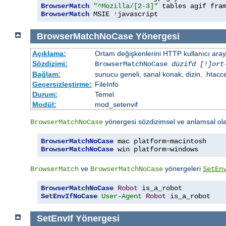
BrowserMatch
"^Mozilla/[2-3]"
BrowserMatch
 MSIE 
!
javascript
BrowserMatchNoCase
Yönergesi
Açıklama:
Ortam değişkenlerini HTTP kullanıcı aray
Sözdizimi:
BrowserMatchNoCase
düzifd [!]ort
Bağlam:
sunucu geneli, sanal konak, dizin, .htacc
Geçersizleştirme:
FileInfo
Durum:
Temel
Modül:
mod_setenvif
yönergesi sözdizimsel ve anlamsal ol
BrowserMatchNoCase
BrowserMatchNoCase
 mac platform
=
BrowserMatchNoCase
 win platform
=
windows
ve
yönergeleri
BrowserMatch
BrowserMatchNoCase
SetEn
BrowserMatchNoCase
Robot
SetEnvIfNoCase
User-Agent
Robot
 is_a_robot
SetEnvIf
Yönergesi