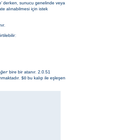
lce’ derken, sunucu genelinde veya
e alınabilmesi için istek
ır.
ilebilir:
bire bir atanır. 2.0.51
eğer
ınmaktadır.
bu kalıp ile eşleşen
$0