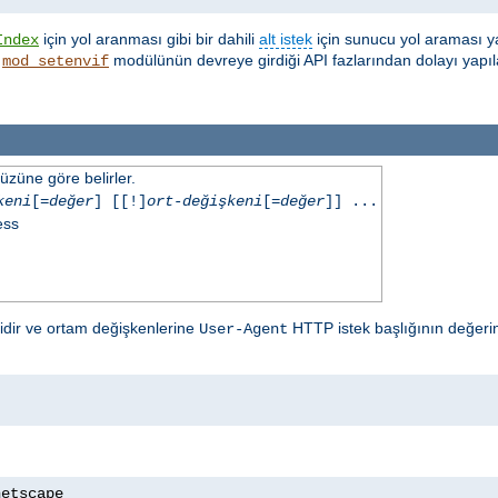
için yol aranması gibi bir dahili
alt istek
için sunucu yol araması y
Index
,
modülünün devreye girdiği API fazlarından dolayı yapıl
mod_setenvif
üzüne göre belirler.
keni
[=
değer
] [[!]
ort-değişkeni
[=
değer
]] ...
ess
lidir ve ortam değişkenlerine
HTTP istek başlığının değerin
User-Agent