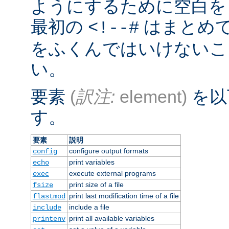
ようにするために空白を
最初の
はまとめ
<!--#
をふくんではいけないこ
い。
要素
(
訳注:
element)
を以
す。
要素
説明
configure output formats
config
print variables
echo
execute external programs
exec
print size of a file
fsize
print last modification time of a file
flastmod
include a file
include
print all available variables
printenv