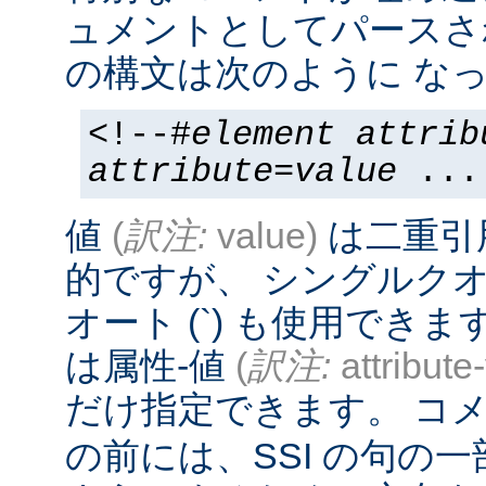
ュメントとしてパースさ
の構文は次のように なっ
<!--#
element
attrib
attribute
=
value
...
値
(
訳注:
value)
は二重引
的ですが、 シングルクオー
オート (`) も使用でき
は属性-値
(
訳注:
attribute
だけ指定できます。 コメ
の前には、SSI の句の