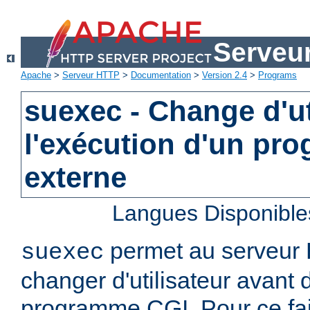
Serveu
Apache
>
Serveur HTTP
>
Documentation
>
Version 2.4
>
Programs
suexec - Change d'ut
l'exécution d'un pr
externe
Langues Disponible
permet au serveur
suexec
changer d'utilisateur avant 
programme CGI. Pour ce faire