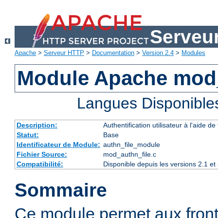
Serveu
Apache
>
Serveur HTTP
>
Documentation
>
Version 2.4
>
Modules
Module Apache mod_
Langues Disponible
Description:
Authentification utilisateur à l'aide de 
Statut:
Base
Identificateur de Module:
authn_file_module
Fichier Source:
mod_authn_file.c
Compatibilité:
Disponible depuis les versions 2.1 e
Sommaire
Ce module permet aux fron