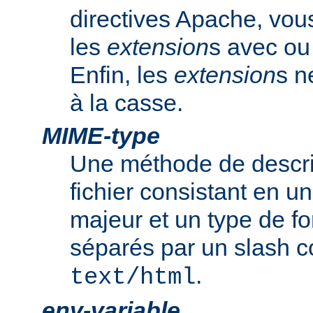
directives Apache, vou
les
extension
s avec ou 
Enfin, les
extension
s n
à la casse.
MIME-type
Une méthode de descrip
fichier consistant en u
majeur et un type de f
séparés par un slash
.
text/html
env-variable