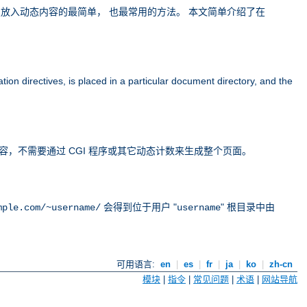
eb 站点放入动态内容的最简单， 也最常用的方法。 本文简单介绍了在
tion directives, is placed in a particular document directory, and the
的内容，不需要通过 CGI 程序或其它动态计数来生成整个页面。
会得到位于用户 "
" 根目录中由
mple.com/~username/
username
可用语言:
en
|
es
|
fr
|
ja
|
ko
|
zh-cn
模块
|
指令
|
常见问题
|
术语
|
网站导航