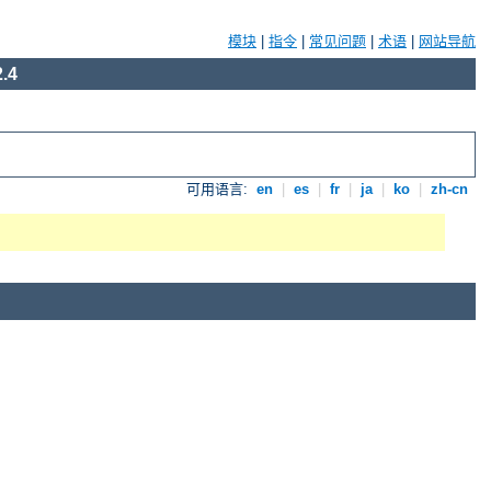
模块
|
指令
|
常见问题
|
术语
|
网站导航
.4
可用语言:
en
|
es
|
fr
|
ja
|
ko
|
zh-cn