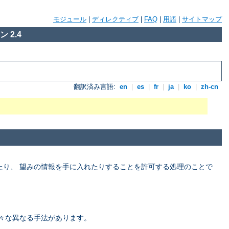
モジュール
|
ディレクティブ
|
FAQ
|
用語
|
サイトマップ
 2.4
翻訳済み言語:
en
|
es
|
fr
|
ja
|
ko
|
zh-cn
たり、 望みの情報を手に入れたりすることを許可する処理のことで
々な異なる手法があります。