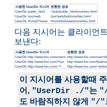
사용한 UserDir 지시어
변환한 경로
UserDir public_html
~bob/public_html/one/two.html
UserDir /usr/web
/usr/web/bob/one/two.html
UserDir /home/*/www
/home/bob/www/one/two.html
다음 지시어는 클라이언
보낸다:
사용한 UserDir 지시어
변환한 경로
UserDir http://www.foo.com/users
http://www.foo.com/users/
UserDir http://www.foo.com/*/usr
http://www.foo.com/bob/us
UserDir http://www.foo.com/~*/
http://www.foo.com/~bob/
이 지시어를 사용할때 주
어,
는
"UserDir ./"
"
도 바람직하지 않게
"/"