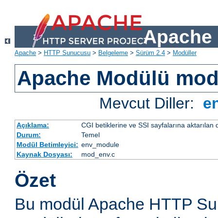
Apache 
Apache
>
HTTP Sunucusu
>
Belgeleme
>
Sürüm 2.4
>
Modüller
Apache Modülü mo
Mevcut Diller:
e
Açıklama:
CGI betiklerine ve SSI sayfalarına aktarılan 
Durum:
Temel
Modül Betimleyici:
env_module
Kaynak Dosyası:
mod_env.c
Özet
Bu modül Apache HTTP Sun