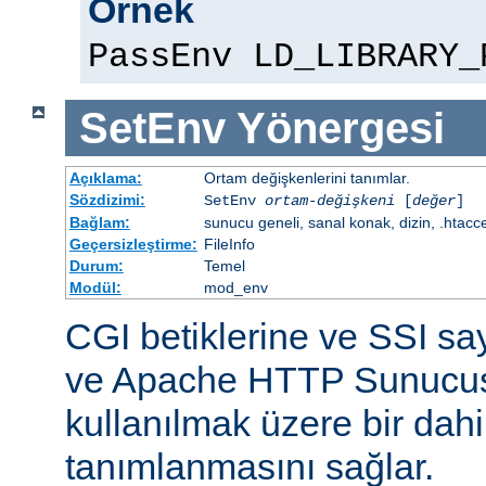
Örnek
PassEnv LD_LIBRARY_
SetEnv
Yönergesi
Açıklama:
Ortam değişkenlerini tanımlar.
Sözdizimi:
SetEnv
ortam-değişkeni
[
değer
]
Bağlam:
sunucu geneli, sanal konak, dizin, .htacc
Geçersizleştirme:
FileInfo
Durum:
Temel
Modül:
mod_env
CGI betiklerine ve SSI sa
ve Apache HTTP Sunucus
kullanılmak üzere bir dahi
tanımlanmasını sağlar.