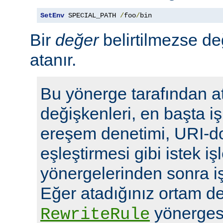
SetEnv
 SPECIAL_PATH 
/
foo
/
bin
Bir
değer
belirtilmezse de
atanır.
Bu yönerge tarafından a
değişkenleri, en başta i
ereşem denetimi, URI-d
eşleştirmesi gibi istek i
yönergelerinden sonra i
Eğer atadığınız ortam de
yönergesi
RewriteRule