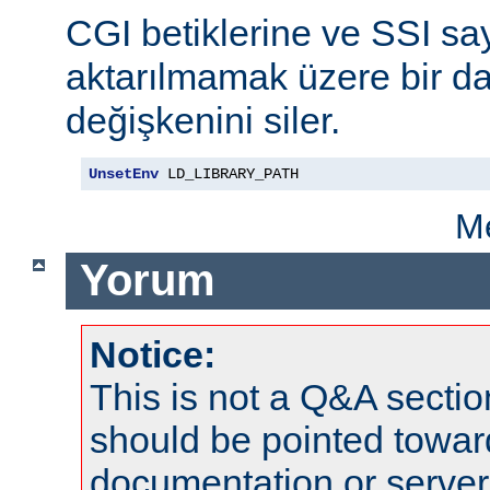
CGI betiklerine ve SSI say
aktarılmamak üzere bir da
değişkenini siler.
UnsetEnv
 LD_LIBRARY_PATH
Me
Yorum
Notice:
This is not a Q&A sect
should be pointed towar
documentation or serve