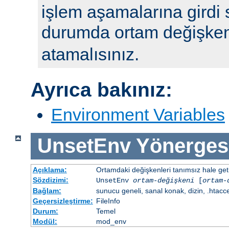
işlem aşamalarına girdi 
durumda ortam değişke
atamalısınız.
Ayrıca bakınız:
Environment Variables
UnsetEnv
Yönerges
Açıklama:
Ortamdaki değişkenleri tanımsız hale getir
Sözdizimi:
UnsetEnv
ortam-değişkeni
[
ortam-
Bağlam:
sunucu geneli, sanal konak, dizin, .htacc
Geçersizleştirme:
FileInfo
Durum:
Temel
Modül:
mod_env