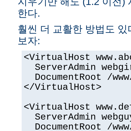
지우기만 해도 (1.2 이전
한다.
훨씬 더 교활한 방법도 있
보자:
<VirtualHost www.ab
ServerAdmin webgi
DocumentRoot /www
</VirtualHost>
<VirtualHost www.de
ServerAdmin webgu
DocumentRoot /www