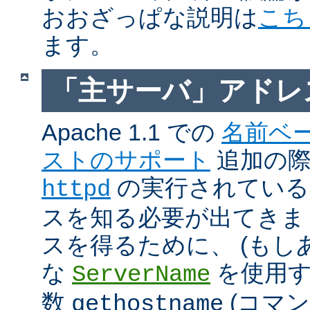
おおざっぱな説明は
こち
ます。
「主サーバ」アドレ
Apache 1.1 での
名前ベ
ストのサポート
追加の際に
の実行されているホ
httpd
スを知る必要が出てきま
スを得るために、 (もし
な
を使用す
ServerName
数
(コマ
gethostname