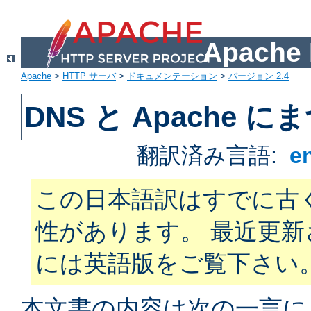
Apach
Apache
>
HTTP サーバ
>
ドキュメンテーション
>
バージョン 2.4
DNS と Apache
翻訳済み言語:
e
この日本語訳はすでに古
性があります。 最近更
には英語版をご覧下さい
本文書の内容は次の一言に