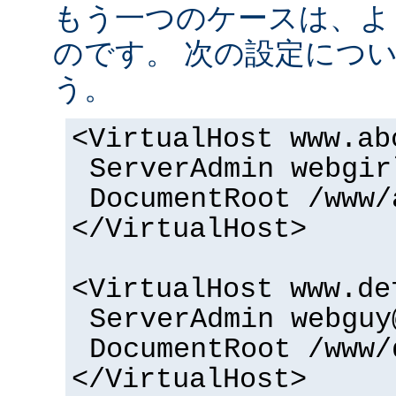
もう一つのケースは、よ
のです。 次の設定につ
う。
<VirtualHost www.ab
ServerAdmin webgir
DocumentRoot /www/
</VirtualHost>
<VirtualHost www.de
ServerAdmin webguy
DocumentRoot /www/
</VirtualHost>