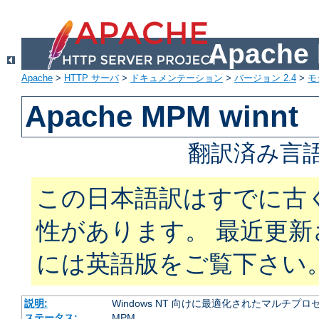
Apach
Apache
>
HTTP サーバ
>
ドキュメンテーション
>
バージョン 2.4
>
モ
Apache MPM winnt
翻訳済み言語
この日本語訳はすでに古
性があります。 最近更
には英語版をご覧下さい
説明:
Windows NT 向けに最適化されたマルチプ
ステータス:
MPM