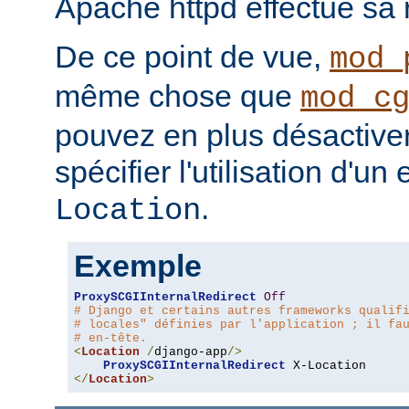
Apache httpd effectue sa r
De ce point de vue,
mod_
même chose que
mod_c
pouvez en plus désactiver 
spécifier l'utilisation d'un
.
Location
Exemple
ProxySCGIInternalRedirect
Off
# Django et certains autres frameworks qualif
# locales" définies par l'application ; il fa
# en-tête.
<
Location
/
django-app
/>
ProxySCGIInternalRedirect
</
Location
>