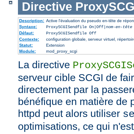
Directive
ProxySCGI
Description:
Active l'évaluation du pseudo en-tête de répo
Syntaxe:
ProxySCGISendfile On|Off|
nom-en-tête
Défaut:
ProxySCGISendfile Off
Contexte:
configuration globale, serveur virtuel, répertoir
Statut:
Extension
Module:
mod_proxy_scgi
La directive
ProxySCGIS
serveur cible SCGI de faire
directement par la passere
bénéfique en matière de
httpd peut alors utiliser
s
optimisations, ce qui n'est