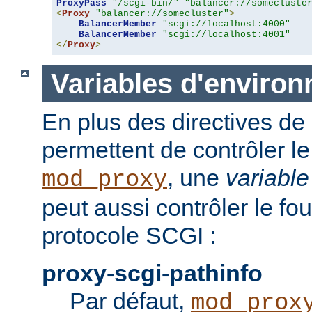
ProxyPass
"/scgi-bin/"
"balancer://somecluste
<
Proxy
"balancer://somecluster"
>
BalancerMember
"scgi://localhost:4000"
BalancerMember
"scgi://localhost:4001"
</
Proxy
>
Variables d'enviro
En plus des directives de 
permettent de contrôler 
, une
variabl
mod_proxy
peut aussi contrôler le fo
protocole SCGI :
proxy-scgi-pathinfo
Par défaut,
mod_prox