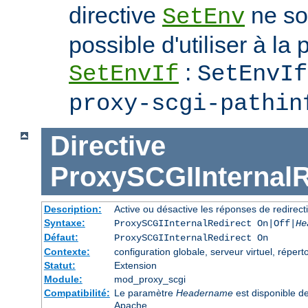
directive
ne soi
SetEnv
possible d'utiliser à la 
:
SetEnvIf
SetEnvIf
proxy-scgi-pathin
Directive
ProxySCGIInternalR
Description:
Active ou désactive les réponses de redirect
Syntaxe:
ProxySCGIInternalRedirect On|Off|
He
Défaut:
ProxySCGIInternalRedirect On
Contexte:
configuration globale, serveur virtuel, réperto
Statut:
Extension
Module:
mod_proxy_scgi
Compatibilité:
Le paramètre
Headername
est disponible d
Apache.