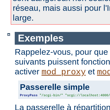
réseau, mais aussi pour l'
large.
Exemples
Rappelez-vous, pour que
suivants puissent fonctio
activer
et
mod_proxy
mo
Passerelle simple
ProxyPass
"/scgi-bin/"
"scgi://localhost:4000
La passerelle à répartitio