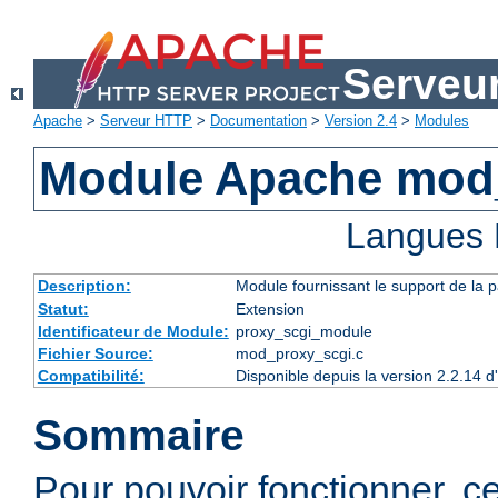
Serveu
Apache
>
Serveur HTTP
>
Documentation
>
Version 2.4
>
Modules
Module Apache mod
Langues 
Description:
Module fournissant le support de la 
Statut:
Extension
Identificateur de Module:
proxy_scgi_module
Fichier Source:
mod_proxy_scgi.c
Compatibilité:
Disponible depuis la version 2.2.14 
Sommaire
Pour pouvoir fonctionner, 