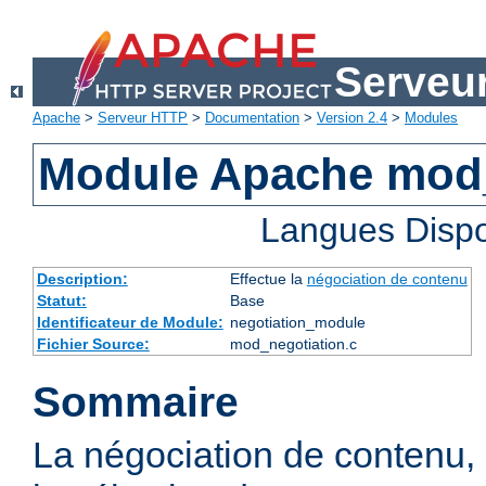
Serveu
Apache
>
Serveur HTTP
>
Documentation
>
Version 2.4
>
Modules
Module Apache mod_
Langues Dispo
Description:
Effectue la
négociation de contenu
Statut:
Base
Identificateur de Module:
negotiation_module
Fichier Source:
mod_negotiation.c
Sommaire
La négociation de contenu,