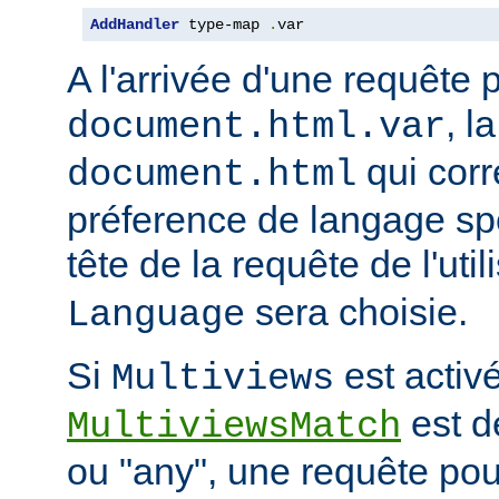
AddHandler
 type-map 
.
var
A l'arrivée d'une requête 
, l
document.html.var
qui corr
document.html
préference de langage spé
tête de la requête de l'uti
sera choisie.
Language
Si
est activé
Multiviews
est d
MultiviewsMatch
ou "any", une requête po