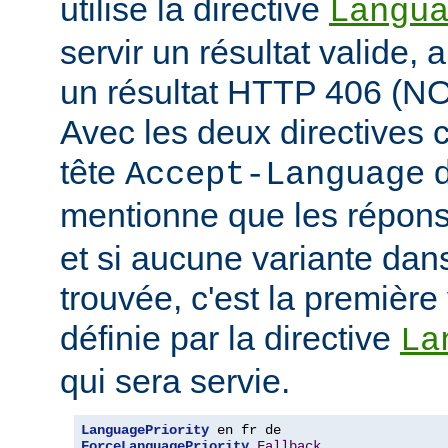
utilise la directive
Langu
servir un résultat valide, 
un résultat HTTP 406 (
Avec les deux directives c
tête
d
Accept-Language
mentionne que les répon
et si aucune variante dans
trouvée, c'est la première 
définie par la directive
La
qui sera servie.
LanguagePriority
ForceLanguagePriority
Fallback