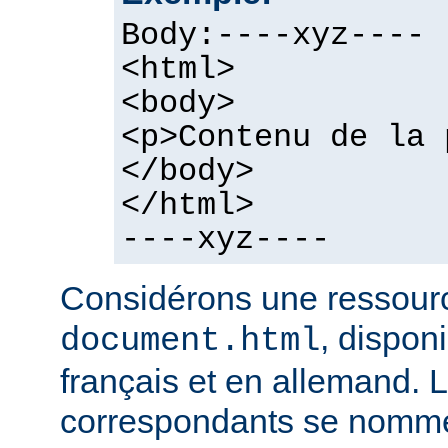
Body:----xyz----
<html>
<body>
<p>Contenu de la 
</body>
</html>
----xyz----
Considérons une ressour
, dispon
document.html
français et en allemand. L
correspondants se nomme