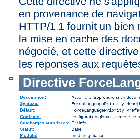
Cette directive ne s'appl
en provenance de naviga
HTTP/1.1 fournit un bien 
la mise en cache des do
négocié, et cette directive
les réponses aux requête
Directive
ForceLang
Description:
Action à entreprendre si un docum
Syntaxe:
ForceLanguagePriority None|
Défaut:
ForceLanguagePriority Prefe
Contexte:
configuration globale, serveur virtu
Surcharges autorisées:
FileInfo
Statut:
Base
Module:
mod_negotiation