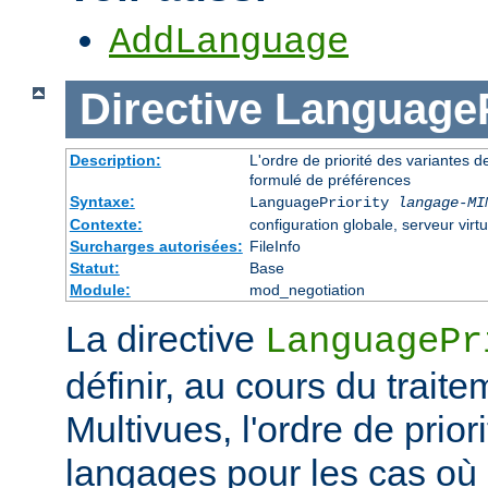
AddLanguage
Directive
LanguageP
Description:
L'ordre de priorité des variantes d
formulé de préférences
Syntaxe:
LanguagePriority
langage-MI
Contexte:
configuration globale, serveur virtu
Surcharges autorisées:
FileInfo
Statut:
Base
Module:
mod_negotiation
La directive
LanguagePr
définir, au cours du trait
Multivues, l'ordre de prior
langages pour les cas où l