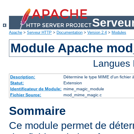
Serveu
Apache
>
Serveur HTTP
>
Documentation
>
Version 2.4
>
Modules
Module Apache mo
Langues 
Description:
Détermine le type MIME d'un fichier 
Statut:
Extension
Identificateur de Module:
mime_magic_module
Fichier Source:
mod_mime_magic.c
Sommaire
Ce module permet de déter