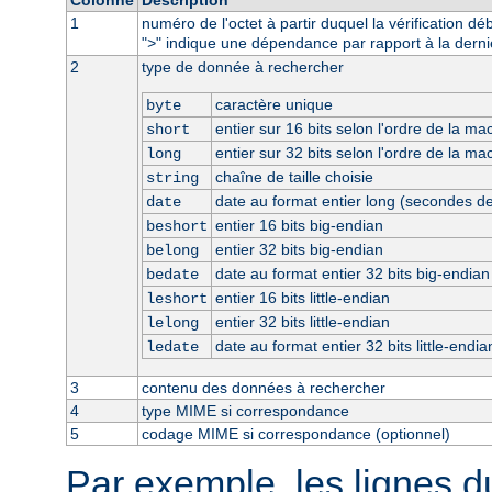
1
numéro de l'octet à partir duquel la vérification dé
"
" indique une dépendance par rapport à la derni
>
2
type de donnée à rechercher
caractère unique
byte
entier sur 16 bits selon l'ordre de la ma
short
entier sur 32 bits selon l'ordre de la ma
long
chaîne de taille choisie
string
date au format entier long (secondes d
date
entier 16 bits big-endian
beshort
entier 32 bits big-endian
belong
date au format entier 32 bits big-endian
bedate
entier 16 bits little-endian
leshort
entier 32 bits little-endian
lelong
date au format entier 32 bits little-endia
ledate
3
contenu des données à rechercher
4
type MIME si correspondance
5
codage MIME si correspondance (optionnel)
Par exemple, les lignes d