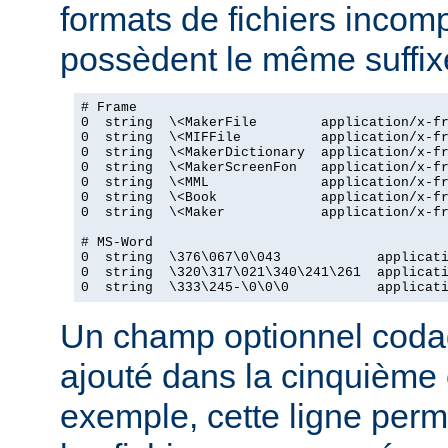
formats de fichiers incomp
possèdent le même suffix
# Frame

0  string  \<MakerFile        application/x-fr
0  string  \<MIFFile          application/x-fr
0  string  \<MakerDictionary  application/x-fr
0  string  \<MakerScreenFon   application/x-fr
0  string  \<MML              application/x-fr
0  string  \<Book             application/x-fr
0  string  \<Maker            application/x-fr
# MS-Word

0  string  \376\067\0\043            applicati
0  string  \320\317\021\340\241\261  applicati
0  string  \333\245-\0\0\0           applicat
Un champ optionnel coda
ajouté dans la cinquième
exemple, cette ligne perm