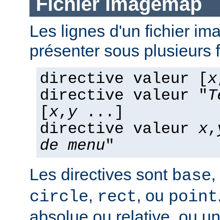
Fichier imagemap
Les lignes d'un fichier 
présenter sous plusieurs 
directive valeur [
x
directive valeur "
T
[
x
,
y
...]
directive valeur
x
,
de menu
"
Les directives sont
,
base
,
, ou
circle
rect
point
absolue ou relative, ou u