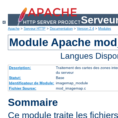
Serveu
Apache
>
Serveur HTTP
>
Documentation
>
Version 2.4
>
Modules
Module Apache mo
Langues Dispo
Description:
Traitement des cartes des zones int
du serveur
Statut:
Base
Identificateur de Module:
imagemap_module
Fichier Source:
mod_imagemap.c
Sommaire
Ce module traite les fichier