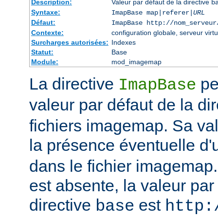
Description:
Valeur par défaut de la directive
b
Syntaxe:
ImapBase map|referer|
URL
Défaut:
ImapBase http://nom_serveur
Contexte:
configuration globale, serveur virtu
Surcharges autorisées:
Indexes
Statut:
Base
Module:
mod_imagemap
La directive
per
ImapBase
valeur par défaut de la di
fichiers imagemap. Sa val
la présence éventuelle d'
dans le fichier imagemap. 
est absente, la valeur par
directive
est
base
http: