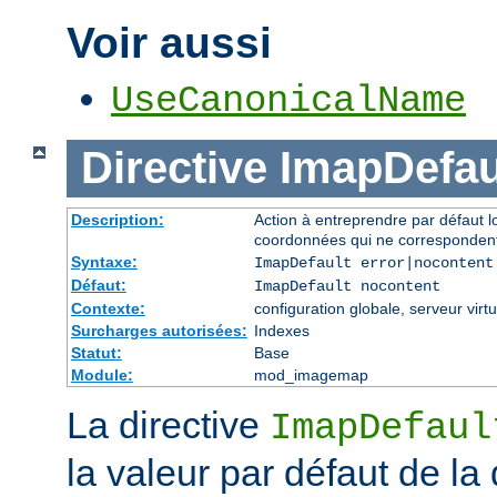
Voir aussi
UseCanonicalName
Directive
ImapDefau
Description:
Action à entreprendre par défaut 
coordonnées qui ne correspondent
Syntaxe:
ImapDefault error|nocontent
Défaut:
ImapDefault nocontent
Contexte:
configuration globale, serveur virtu
Surcharges autorisées:
Indexes
Statut:
Base
Module:
mod_imagemap
La directive
ImapDefaul
la valeur par défaut de la