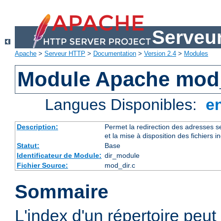
Serveu
Apache
>
Serveur HTTP
>
Documentation
>
Version 2.4
>
Modules
Module Apache mod
Langues Disponibles:
e
Description:
Permet la redirection des adresses se
et la mise à disposition des fichiers i
Statut:
Base
Identificateur de Module:
dir_module
Fichier Source:
mod_dir.c
Sommaire
L'index d'un répertoire peut