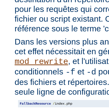
pour les requêtes qui cor
fichier ou script existant.
référence sous le terme 'co
Dans les versions plus an
cet effet nécessitait en gé
, et l'utilis
mod_rewrite
conditionnels
et
pou
-f
-d
des fichiers et répertoire
seule ligne de configurati
FallbackResource
/
index
.
php