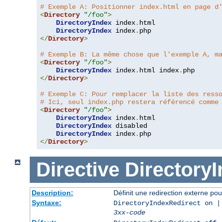
# Exemple A: Positionner index.html en page d
<
Directory
"/foo"
>
DirectoryIndex
 index
.
html

DirectoryIndex
 index
.
</
Directory
>
# Exemple B: La même chose que l'exemple A, m
<
Directory
"/foo"
>
DirectoryIndex
 index
.
html index
.
</
Directory
>
# Exemple C: Pour remplacer la liste des ress
# Ici, seul index.php restera référencé comme
<
Directory
"/foo"
>
DirectoryIndex
 index
.
html

DirectoryIndex
 disabled

DirectoryIndex
 index
.
</
Directory
>
Directive
Directory
Description:
Définit une redirection externe pou
Syntaxe:
DirectoryIndexRedirect on |
3xx-code