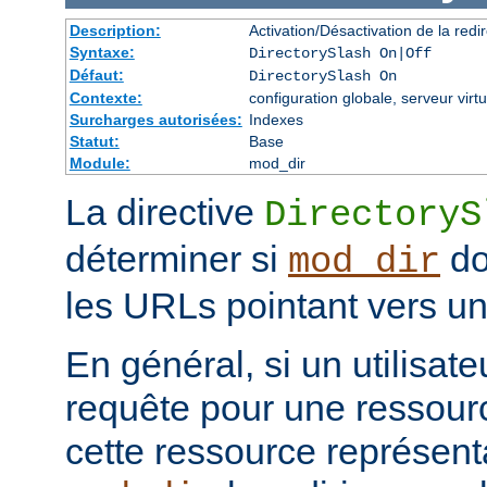
Description:
Activation/Désactivation de la redir
Syntaxe:
DirectorySlash On|Off
Défaut:
DirectorySlash On
Contexte:
configuration globale, serveur virtu
Surcharges autorisées:
Indexes
Statut:
Base
Module:
mod_dir
La directive
DirectoryS
déterminer si
do
mod_dir
les URLs pointant vers un 
En général, si un utilisat
requête pour une ressourc
cette ressource représenta