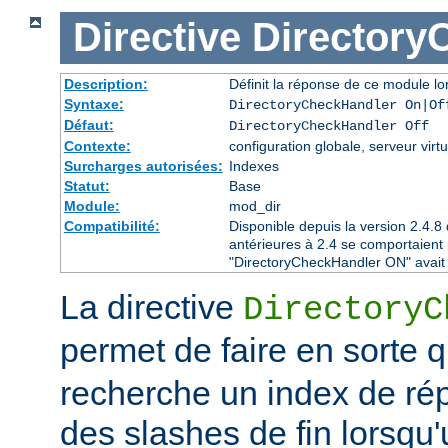
Directive
Directory
Description:
Définit la réponse de ce module lor
Syntaxe:
DirectoryCheckHandler On|Of
Défaut:
DirectoryCheckHandler Off
Contexte:
configuration globale, serveur virtu
Surcharges autorisées:
Indexes
Statut:
Base
Module:
mod_dir
Compatibilité:
Disponible depuis la version 2.4.
antérieures à 2.4 se comportaient
"DirectoryCheckHandler ON" avait é
La directive
DirectoryC
permet de faire en sorte 
recherche un index de rép
des slashes de fin lorsqu'