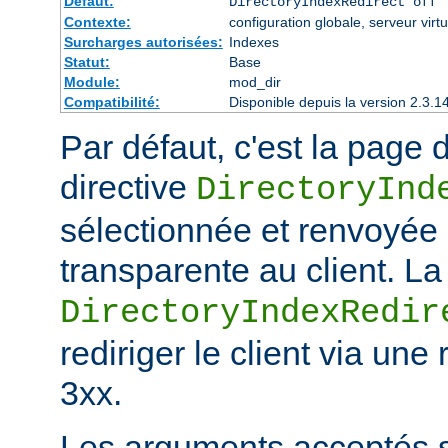
Défaut:
DirectoryIndexRedirect off
Contexte:
configuration globale, serveur virtu
Surcharges autorisées:
Indexes
Statut:
Base
Module:
mod_dir
Compatibilité:
Disponible depuis la version 2.3.1
Par défaut, c'est la page d
directive
DirectoryInd
sélectionnée et renvoyée
transparente au client. La
DirectoryIndexRedir
rediriger le client via une
3xx.
Les arguments acceptés s