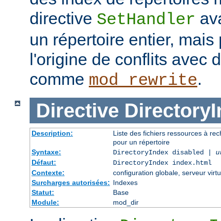
directive
ava
SetHandler
un répertoire entier, mais
l'origine de conflits avec
comme
.
mod_rewrite
Directive
Directory
Description:
Liste des fichiers ressources à re
pour un répertoire
Syntaxe:
DirectoryIndex disabled |
u
Défaut:
DirectoryIndex index.html
Contexte:
configuration globale, serveur virtu
Surcharges autorisées:
Indexes
Statut:
Base
Module:
mod_dir