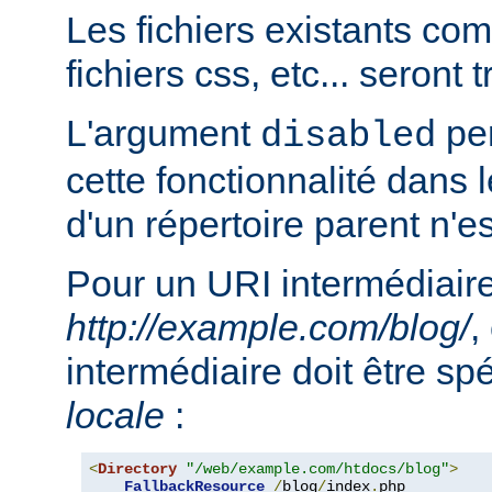
Les fichiers existants c
fichiers css, etc... seront
L'argument
per
disabled
cette fonctionnalité dans l
d'un répertoire parent n'e
Pour un URI intermédiaire
http://example.com/blog/
,
intermédiaire doit être sp
locale
:
<
Directory
"/web/example.com/htdocs/blog"
>
FallbackResource
/
blog
/
index
.