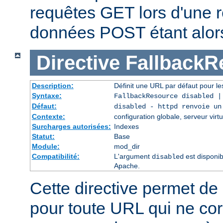
requêtes GET lors d'une re
données POST étant alor
Directive
FallbackR
Description:
Définit une URL par défaut pour les
Syntaxe:
FallbackResource disabled 
Défaut:
disabled - httpd renvoie un
Contexte:
configuration globale, serveur virtu
Surcharges autorisées:
Indexes
Statut:
Base
Module:
mod_dir
Compatibilité:
L'argument
est disponib
disabled
Apache.
Cette directive permet de 
pour toute URL qui ne co