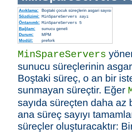
Açıklama:
Boştaki çocuk süreçlerin asgari sayısı
Sözdizimi:
MinSpareServers
sayı
Öntanımlı:
MinSpareServers 5
Bağlam:
sunucu geneli
Durum:
MPM
Modül:
prefork
yöne
MinSpareServers
sunucu süreçlerinin asgari 
Boştaki süreç, o an bir is
sunmayan süreçtir. Eğer
sayıda süreçten daha az 
ana süreç sayıyı tamamla
süreçler oluşturacaktır: Bi