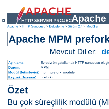
Apache 
Apache
>
HTTP Sunucusu
>
Belgeleme
>
Sürüm 2.4
>
Modüller
Apache MPM prefor
Mevcut Diller:
d
Açıklama:
Evresiz ön çatallamalı HTTP sunucusu oluşt
Durum:
MPM
Modül Betimleyici:
mpm_prefork_module
Kaynak Dosyası:
prefork.c
Özet
Bu çok süreçlilik modülü (