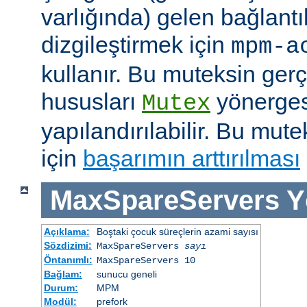
varlığında) gelen bağlantı
dizgileştirmek için
mpm-a
kullanır. Bu muteksin gerçe
hususları
yönergesi
Mutex
yapılandırılabilir. Bu mut
için
başarımın arttırılması
MaxSpareServers
Y
Açıklama:
Boştaki çocuk süreçlerin azami sayısı
Sözdizimi:
MaxSpareServers
sayı
Öntanımlı:
MaxSpareServers 10
Bağlam:
sunucu geneli
Durum:
MPM
Modül:
prefork