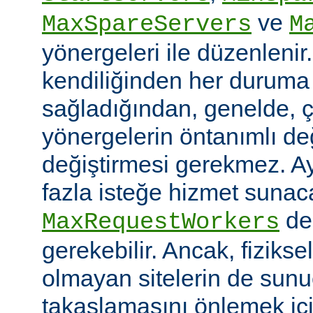
ve
MaxSpareServers
M
yönergeleri ile düzenlenir
kendiliğinden her duruma
sağladığından, genelde, ç
yönergelerin öntanımlı değ
değiştirmesi gerekmez. A
fazla isteğe hizmet sunaca
değ
MaxRequestWorkers
gerekebilir. Ancak, fiziksel
olmayan sitelerin de sunu
takaslamasını önlemek iç