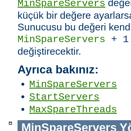
değer
MinSpareServers
küçük bir değere ayarlar
Sunucusu bu değeri kendi
MinSpareServers
+ 1
değiştirecektir.
Ayrıca bakınız:
MinSpareServers
StartServers
MaxSpareThreads
MinSpareServers
Y