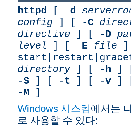
httpd
[ -
d
serverro
config
] [ -
C
direc
directive
] [ -
D
pa
level
] [ -
E
file
]
start|restart|grace
directory
] [ -
h
] 
-
S
] [ -
t
] [ -
v
] 
-
M
]
Windows 시스템
에서는 
로 사용할 수 있다: