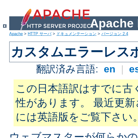
Apach
Apache
>
HTTP サーバ
>
ドキュメンテーション
>
バージョン 2.4
カスタムエラーレス
翻訳済み言語:
en
|
e
この日本語訳はすでに古
性があります。 最近更
には英語版をご覧下さい
ウェブマスターが何らかの