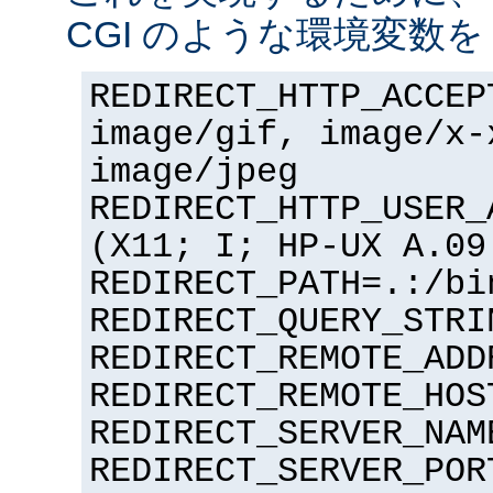
CGI のような環境変数を
REDIRECT_HTTP_ACCEP
image/gif, image/x-
image/jpeg
REDIRECT_HTTP_USER_
(X11; I; HP-UX A.09
REDIRECT_PATH=.:/bi
REDIRECT_QUERY_STRI
REDIRECT_REMOTE_ADD
REDIRECT_REMOTE_HOS
REDIRECT_SERVER_NAM
REDIRECT_SERVER_POR