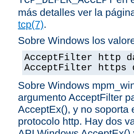
TCP_DEFER_ACCEPT
más detalles ver la pági
tcp(7)
.
Sobre Windows los valore
AcceptFilter http d
AcceptFilter https 
Sobre Windows mpm_winnt
argumento AcceptFilter p
AcceptEx(), y no soporta e
protocolo http. Hay dos va
API Windows AcceptEx() 