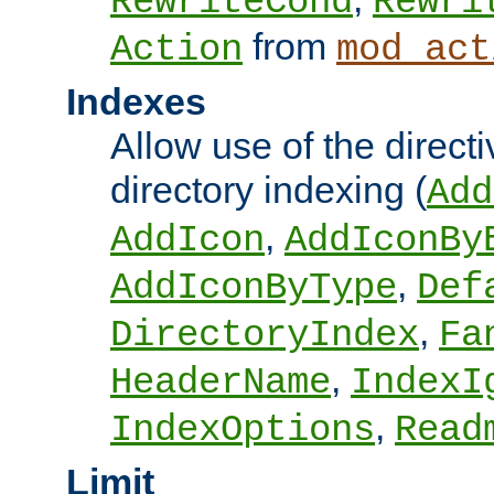
RewriteCond
Rewri
from
Action
mod_act
Indexes
Allow use of the directi
directory indexing (
Add
,
AddIcon
AddIconBy
,
AddIconByType
Def
,
DirectoryIndex
Fa
,
HeaderName
IndexI
,
IndexOptions
Read
Limit