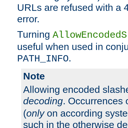
URLs are refused with a 
error.
Turning
AllowEncodedS
useful when used in conju
.
PATH_INFO
Note
Allowing encoded slas
decoding
. Occurrences 
(
only
on according system
such in the otherwise d