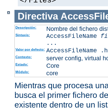
</Files>
Directiva
AccessFi
Nombre del fichero dis
Descripción:
AccessFileName
fi
Sintaxis:
...
AccessFileName .h
Valor por defecto:
server config, virtual h
Contexto:
Core
Estado:
core
Módulo:
Mientras que procesa una 
busca el primer fichero d
existente dentro de un li