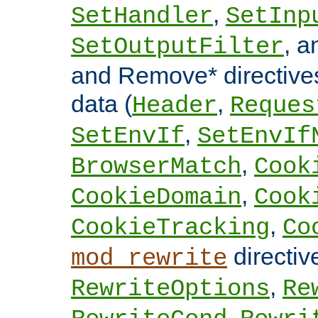
,
SetHandler
SetInp
, 
SetOutputFilter
and Remove* directive
data (
,
Header
Reques
,
SetEnvIf
SetEnvIf
,
BrowserMatch
Cook
,
CookieDomain
Cook
,
CookieTracking
Co
directi
mod_rewrite
,
RewriteOptions
Re
,