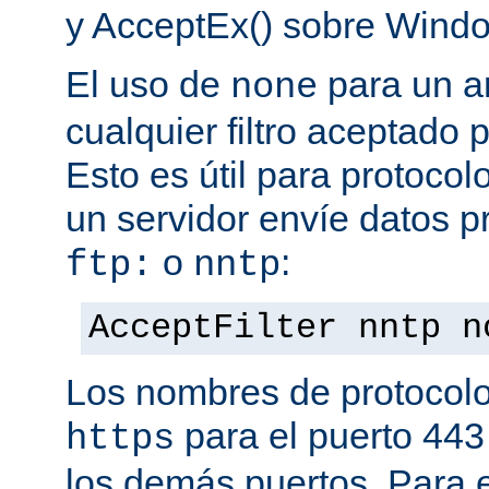
y AcceptEx() sobre Wind
El uso de
para un a
none
cualquier filtro aceptado 
Esto es útil para protoco
un servidor envíe datos p
o
:
ftp:
nntp
AcceptFilter nntp n
Los nombres de protocolo
para el puerto 443
https
los demás puertos. Para e