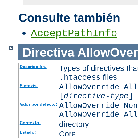
Consulte también
AcceptPathInfo
Directiva
AllowOver
Types of directives tha
Descripción:
files
.htaccess
AllowOverride All
Sintaxis:
[
directive-type
] 
AllowOverride Non
Valor por defecto:
AllowOverride All
directory
Contexto:
Core
Estado: