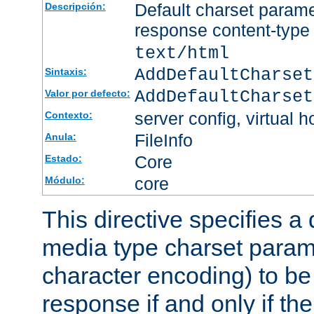
Default charset param
Descripción:
response content-type
text/html
AddDefaultCharset
Sintaxis:
AddDefaultCharset
Valor por defecto:
server config, virtual h
Contexto:
FileInfo
Anula:
Core
Estado:
core
Módulo:
This directive specifies a 
media type charset param
character encoding) to be
response if and only if th