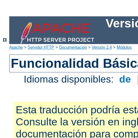
Versi
Apache
>
Servidor HTTP
>
Documentación
>
Versión 2.4
>
Módulos
Funcionalidad Bási
Idiomas disponibles:
de
Esta traducción podría est
Consulte la versión en ing
documentación para compr