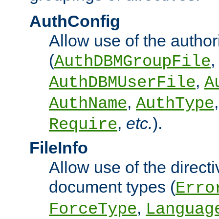
AuthConfig
Allow use of the author
(
,
AuthDBMGroupFile
,
AuthDBMUserFile
A
,
AuthName
AuthType
,
etc.
).
Require
FileInfo
Allow use of the directi
document types (
Erro
,
ForceType
Languag