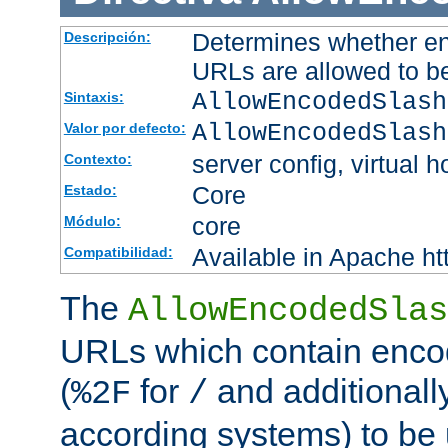
Determines whether en
Descripción:
URLs are allowed to b
AllowEncodedSlash
Sintaxis:
AllowEncodedSlash
Valor por defecto:
server config, virtual h
Contexto:
Core
Estado:
core
Módulo:
Available in Apache ht
Compatibilidad:
The
AllowEncodedSlas
URLs which contain enco
(
for
and additionall
%2F
/
according systems) to be